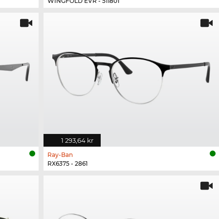
WINGFOLD EVR - 511801
1 293,64 kr
Ray-Ban
RX6375 - 2861