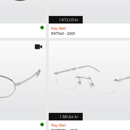
1 672,05 kr
Ray-Ban
RX7140 - 2001
1 381,64 kr
Ray-Ban