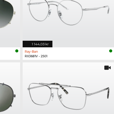
1 144,03 kr
Ray-Ban
RX3681V - 2501