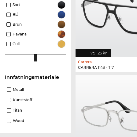
Sort
Blå
Brun
Havana
Gull
1 751,25 kr
Carrera
CARRERA 1143 - TI7
innfatningsmateriale
Metall
Kunststoff
Titan
Wood