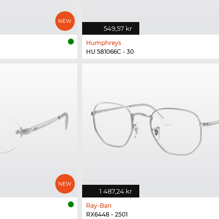
549,57 kr
Humphreys
HU 581066C - 30
1 487,24 kr
Ray-Ban
RX6448 - 2501