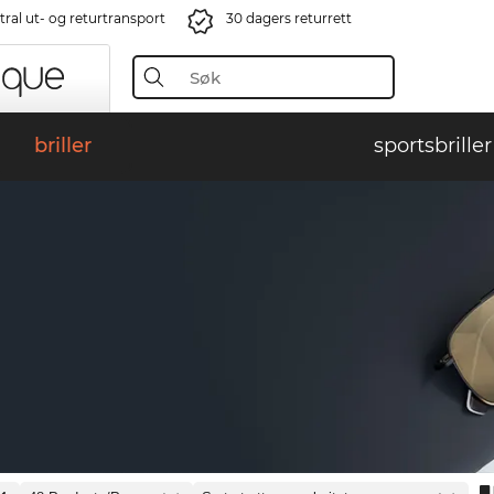
ral ut- og returtransport
30 dagers returrett
briller
sportsbriller