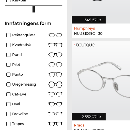
Ray-Ban
549,57 kr
Innfatningens form
Humphreys
HU 581069C - 30
Rektangulær
Kvadratisk
Rund
Pilot
Panto
Uregelmessig
Cat-Eye
Oval
Browline
2 552,07 kr
Trapes
Prada