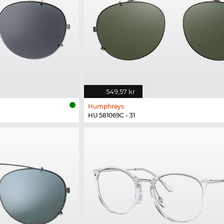
549,57 kr
Humphreys
HU 581069C - 31