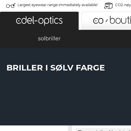
Largest eyewear range immediately available!
CO2-nøyt
solbriller
BRILLER I SØLV FARGE