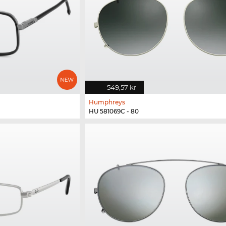
549,57 kr
Humphreys
HU 581069C - 80