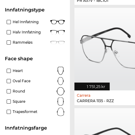
PR A57V - 1BC1O1
Innfatningstype
Hel Innfatning
Halv Innfatning
Rammeløs
Face shape
Heart
Oval Face
1 751,25 kr
Round
Carrera
CARRERA 1135 - RZZ
Square
Trapesformet
Innfatningsfarge