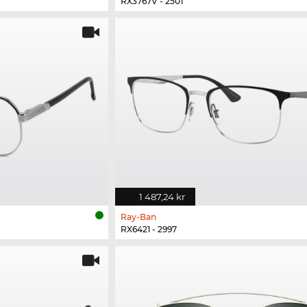
RX3767V - 2501
1 487,24 kr
Ray-Ban
RX6421 - 2997