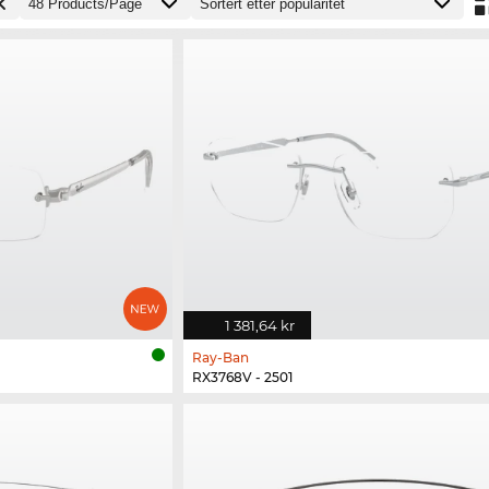
1 381,64 kr
Ray-Ban
RX3768V - 2501