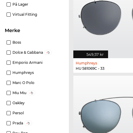
På Lager
Virtual Fitting
merke
Boss
Dolce & Gabbana
549,57 kr
Emporio Armani
Humphreys
HU 581069C - 33
Humphreys
Marc O Polo
Miu Miu
Oakley
Persol
Prada