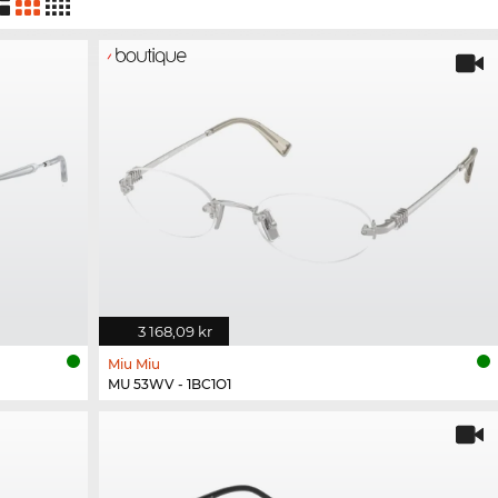
3 168,09 kr
Miu Miu
MU 53WV - 1BC1O1