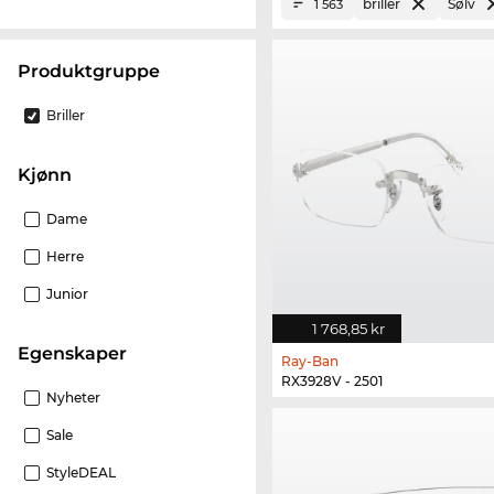
briller
Sølv
1 563
Produktgruppe
Briller
Kjønn
Dame
Herre
Junior
1 768,85 kr
Egenskaper
Ray-Ban
RX3928V - 2501
Nyheter
Sale
StyleDEAL