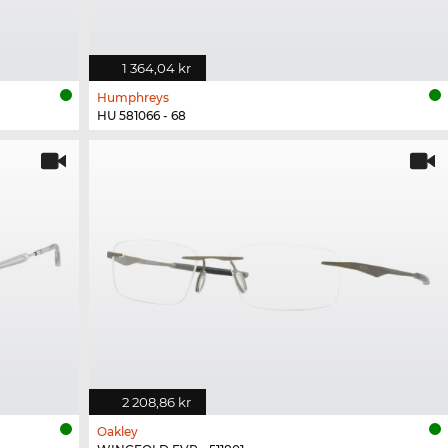
1 364,04 kr
Humphreys
HU 581066 - 68
2 208,86 kr
Oakley