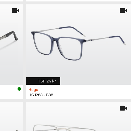
1 311,24 kr
Hugo
HG 1288 - B88