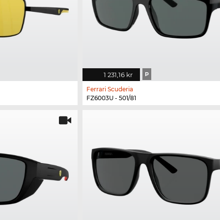
1 231,16 kr
P
Ferrari Scuderia
FZ6003U - 501/81