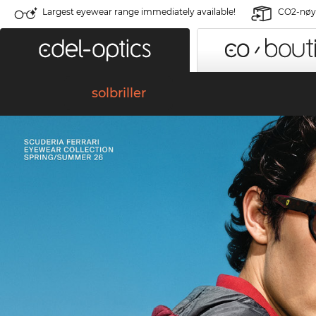
Largest eyewear range immediately available!
CO2-nøyt
solbriller