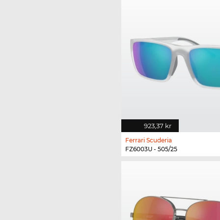
923,37 kr
Ferrari Scuderia
FZ6003U - 505/25