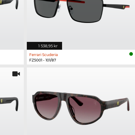
1 538,95 kr
Ferrari Scuderia
FZ5001 - 101/87