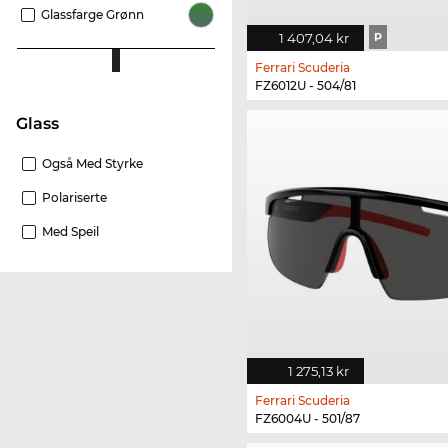
Glassfarge Grønn
1 407,04 kr
P
Ferrari Scuderia
FZ6012U - 504/81
glass
Også Med Styrke
Polariserte
Med Speil
1 275,13 kr
Ferrari Scuderia
FZ6004U - 501/87