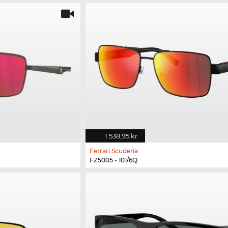
1 538,95 kr
Ferrari Scuderia
FZ5005 - 101/6Q