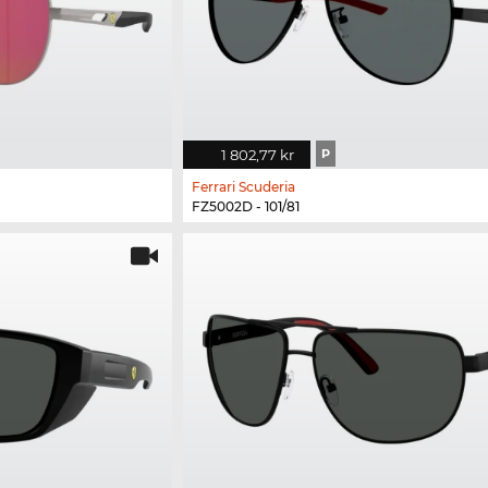
1 802,77 kr
P
Ferrari Scuderia
FZ5002D - 101/81