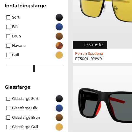
Innfatningsfarge
Sort
Blå
Brun
1 538,95 kr
Havana
Ferrari Scuderia
Gull
FZ5001 - 101/V9
Glassfarge
Glassfarge Sort
Glassfarge Blå
Glassfarge Brun
Glassfarge Gull