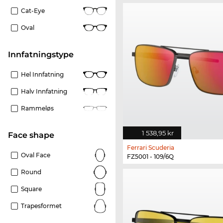
Cat-Eye
Oval
Innfatningstype
Hel Innfatning
Halv Innfatning
Rammeløs
1 538,95 kr
Face shape
Ferrari Scuderia
Oval Face
FZ5001 - 109/6Q
Round
Square
Trapesformet