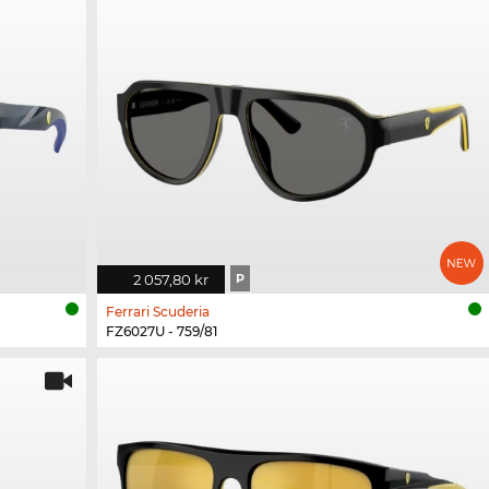
2 057,80 kr
P
Ferrari Scuderia
FZ6027U - 759/81