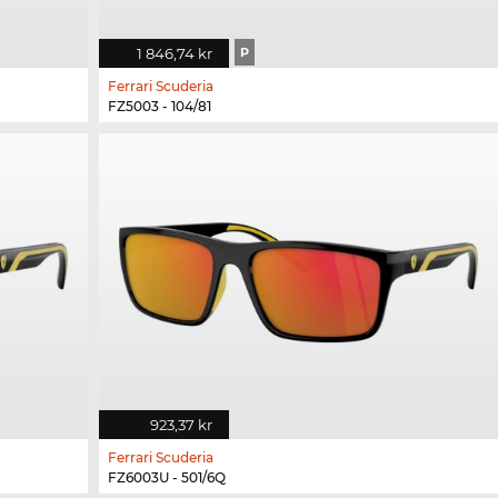
1 846,74 kr
P
Ferrari Scuderia
FZ5003 - 104/81
923,37 kr
Ferrari Scuderia
FZ6003U - 501/6Q