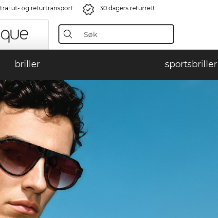
ral ut- og returtransport
30 dagers returrett
briller
sportsbriller