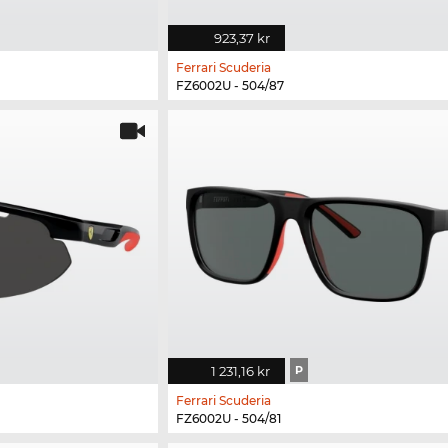
923,37 kr
Ferrari Scuderia
FZ6002U - 504/87
1 231,16 kr
P
Ferrari Scuderia
FZ6002U - 504/81