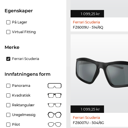
Egenskaper
1 099,25 kr
På Lager
Ferrari Scuderia
FZ6009U - 514/6Q
Virtual Fitting
merke
Ferrari Scuderia
Innfatningens form
Panorama
Kvadratisk
Rektangulær
1 099,25 kr
Uregelmessig
Ferrari Scuderia
FZ6007U - 504/6G
Pilot