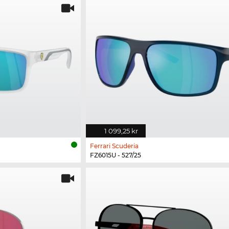
1 099,25 kr
Ferrari Scuderia
FZ6015U - 527/25