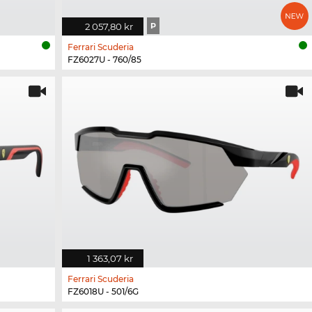
2 057,80 kr
P
Ferrari Scuderia
FZ6027U - 760/85
1 363,07 kr
Ferrari Scuderia
FZ6018U - 501/6G