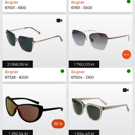
Bogner
Bogner
67501 - 6100
67611 - 5500
2 068,06 kr
1 760,05 kr
Bogner
Bogner
67328 - 8200
67504 - 2100
50 %
1 292,54 kr
1 654,45 kr