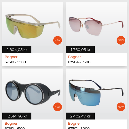
1 804,05 kr
1 760,05 kr
Bogner
Bogner
67610 - 5500
67504 - 7300
2 314,46 kr
2 402,47 kr
Bogner
Bogner
67612 - 6100
67501 - 3000