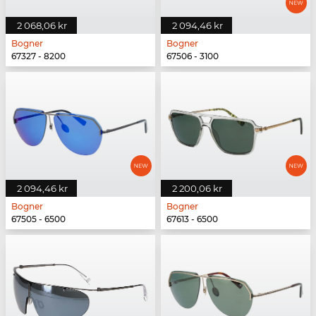
2 068,06 kr
2 094,46 kr
Bogner
Bogner
67327 - 8200
67506 - 3100
2 094,46 kr
2 200,06 kr
Bogner
Bogner
67505 - 6500
67613 - 6500