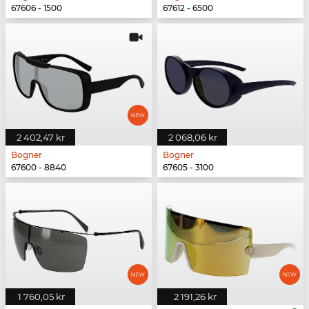
67606 - 1500
67612 - 6500
2 402,47 kr
2 068,06 kr
Bogner
Bogner
67600 - 8840
67605 - 3100
1 760,05 kr
2 191,26 kr