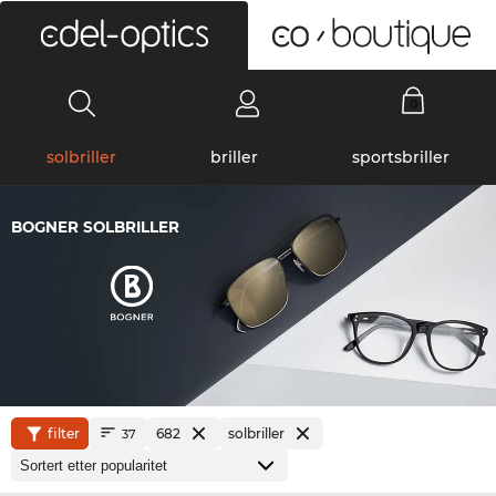
0
solbriller
briller
sportsbriller
BOGNER SOLBRILLER
filter
682
solbriller
37