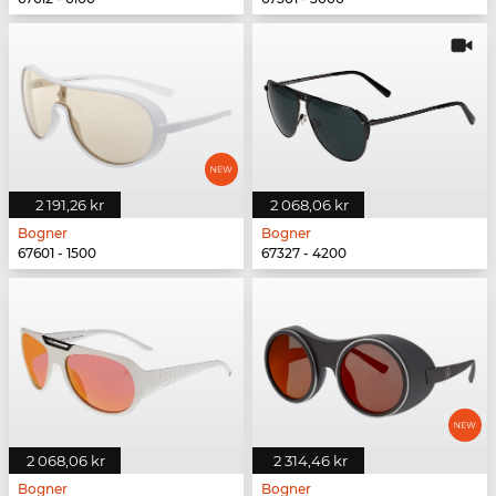
2 191,26 kr
2 068,06 kr
Bogner
Bogner
67601 - 1500
67327 - 4200
2 068,06 kr
2 314,46 kr
Bogner
Bogner