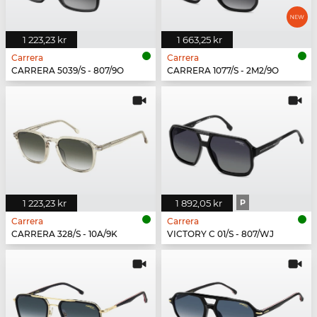
1 223,23 kr
1 663,25 kr
Carrera
Carrera
CARRERA 5039/S - 807/9O
CARRERA 1077/S - 2M2/9O
1 223,23 kr
1 892,05 kr
P
Carrera
Carrera
CARRERA 328/S - 10A/9K
VICTORY C 01/S - 807/WJ