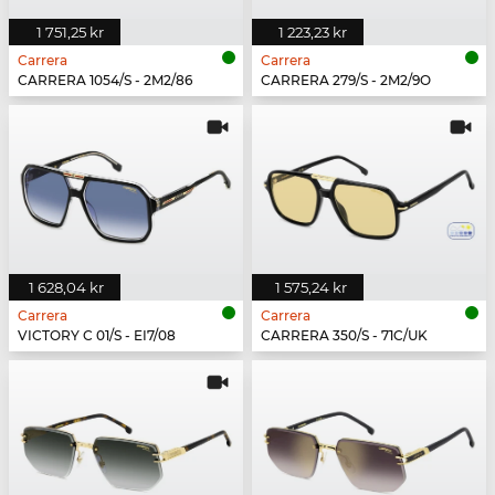
1 751,25 kr
1 223,23 kr
Carrera
Carrera
CARRERA 1054/S - 2M2/86
CARRERA 279/S - 2M2/9O
1 628,04 kr
1 575,24 kr
Carrera
Carrera
VICTORY C 01/S - EI7/08
CARRERA 350/S - 71C/UK