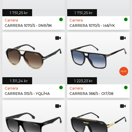
1 751,25 kr
1 751,25 kr
Carrera
Carrera
CARRERA 1070/S - 0NR/9K
CARRERA 1070/S - I46/YK
1 311,24 kr
1 223,23 kr
Carrera
Carrera
CARRERA 315/S - YQL/HA
CARRERA 366/S - OIT/08