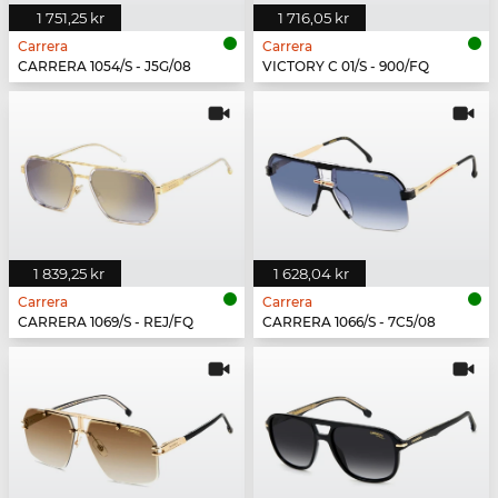
1 751,25 kr
1 716,05 kr
Carrera
Carrera
CARRERA 1054/S - J5G/08
VICTORY C 01/S - 900/FQ
1 839,25 kr
1 628,04 kr
Carrera
Carrera
CARRERA 1069/S - REJ/FQ
CARRERA 1066/S - 7C5/08