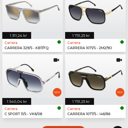
1 311,24 kr
1 751,25 kr
Carrera
Carrera
CARRERA 329/S - KB7/FQ
CARRERA 1071/S - 2M2/9O
1 540,04 kr
1 751,25 kr
Carrera
Carrera
C SPORT 11/S - VK6/08
CARRERA 1077/S - I46/86