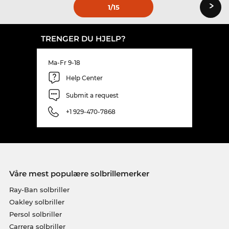
›
1
/15
TRENGER DU HJELP?
Ma-Fr 9-18
Help Center
Submit a request
+1 929-470-7868
Våre mest populære solbrillemerker
Ray-Ban solbriller
Oakley solbriller
Persol solbriller
Carrera solbriller