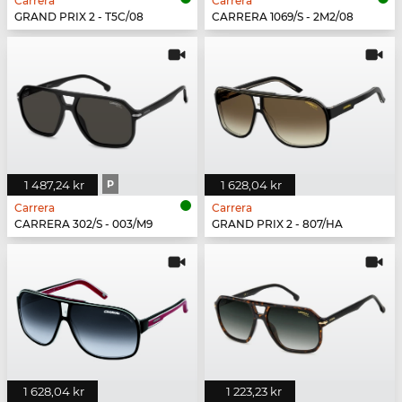
Carrera
Carrera
GRAND PRIX 2 - T5C/08
CARRERA 1069/S - 2M2/08
1 487,24 kr
P
1 628,04 kr
Carrera
Carrera
CARRERA 302/S - 003/M9
GRAND PRIX 2 - 807/HA
1 628,04 kr
1 223,23 kr