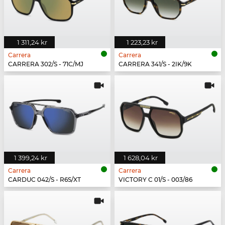
1 311,24 kr
1 223,23 kr
Carrera
Carrera
CARRERA 302/S - 71C/MJ
CARRERA 341/S - 2IK/9K
1 399,24 kr
1 628,04 kr
Carrera
Carrera
CARDUC 042/S - R6S/XT
VICTORY C 01/S - 003/86