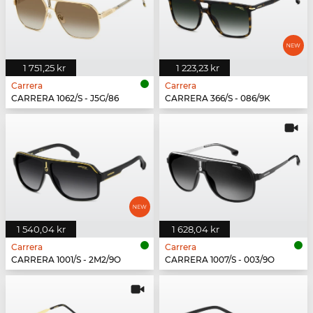
1 751,25 kr
1 223,23 kr
Carrera
Carrera
CARRERA 1062/S - J5G/86
CARRERA 366/S - 086/9K
1 540,04 kr
1 628,04 kr
Carrera
Carrera
CARRERA 1001/S - 2M2/9O
CARRERA 1007/S - 003/9O