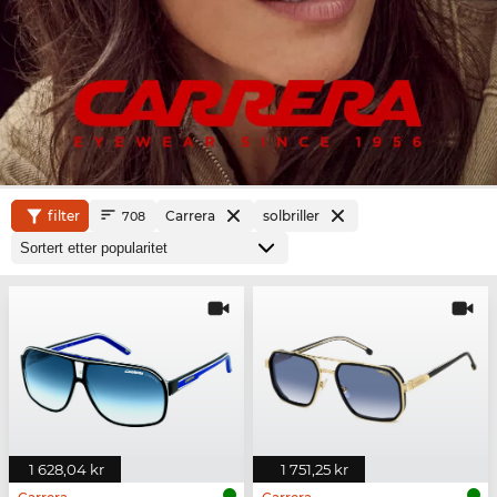
filter
Carrera
solbriller
708
1 628,04 kr
1 751,25 kr