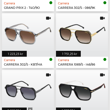
Carrera
Carrera
GRAND PRIX 2 - T4O/9O
CARRERA 302/S - 086/9K
1 223,23 kr
1 751,25 kr
Carrera
Carrera
CARRERA 302/S - KB7/HA
CARRERA 1069/S - I46/86