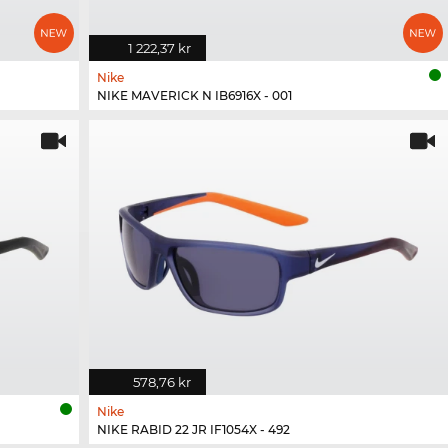
1 222,37 kr
Nike
NIKE MAVERICK N IB6916X - 001
578,76 kr
Nike
NIKE RABID 22 JR IF1054X - 492