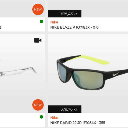
835,43 kr
Nike
2
NIKE BLAZE P IQ7183X - 010
578,76 kr
Nike
NIKE RABID 22 JR IF1054X - 355