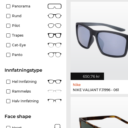
Panorama
Rund
Pilot
Trapes
Cat-Eye
Panto
Innfatningstype
650,76 kr
Hel Innfatning
Nike
NIKE VALIANT FJ1996 - 061
Rammeløs
Halv Innfatning
Face shape
Heart