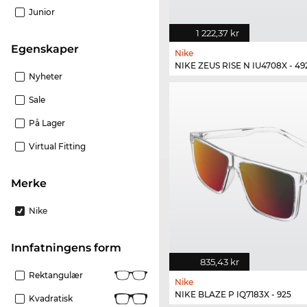
Junior
1 222,37 kr
Egenskaper
Nike
NIKE ZEUS RISE N IU4708X - 49
Nyheter
Sale
På Lager
Virtual Fitting
merke
Nike
Innfatningens form
835,43 kr
Rektangulær
Nike
NIKE BLAZE P IQ7183X - 925
Kvadratisk