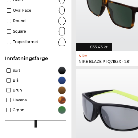
Oval Face
Round
Square
Trapesformet
835,43 kr
Nike
Innfatningsfarge
NIKE BLAZE P IQ7183X - 281
Sort
Blå
Brun
Havana
Grønn