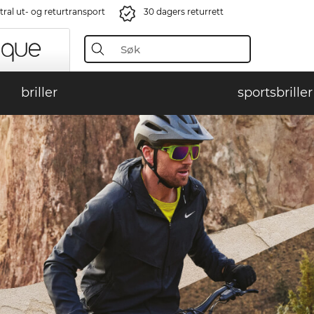
ral ut- og returtransport
30 dagers returrett
briller
sportsbriller