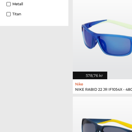
Metall
Titan
578,76 kr
Nike
NIKE RABID 22 JR IF1054X - 48