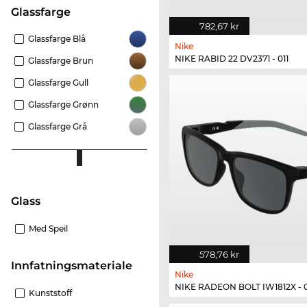
Glassfarge
782,67 kr
Glassfarge Blå
Nike
NIKE RABID 22 DV2371 - 011
Glassfarge Brun
Glassfarge Gull
Glassfarge Grønn
Glassfarge Grå
glass
Med Speil
578,76 kr
innfatningsmateriale
Nike
NIKE RADEON BOLT IW1812X - 
Kunststoff