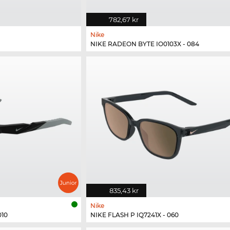
782,67 kr
Nike
NIKE RADEON BYTE IO0103X - 084
835,43 kr
Nike
010
NIKE FLASH P IQ7241X - 060