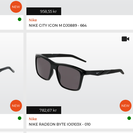
958,55 kr
Nike
NIKE CITY ICON M DJ0889 - 664
782,67 kr
Nike
NIKE RADEON BYTE IO0103X - 010