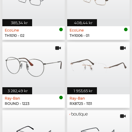
385,34 kr
408,44 kr
EcoLine
EcoLine
TH1010 - 02
TH1006 - 01
3 282,49 kr
1 953,65 kr
Ray-Ban
Ray-Ban
ROUND - 1223
RX8725 - 1131