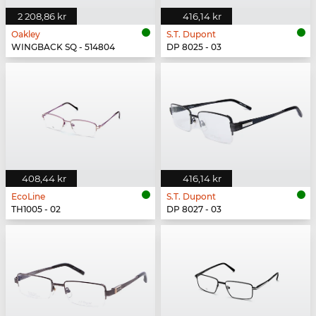
2 208,86 kr
416,14 kr
Oakley
S.T. Dupont
WINGBACK SQ - 514804
DP 8025 - 03
408,44 kr
416,14 kr
EcoLine
S.T. Dupont
TH1005 - 02
DP 8027 - 03