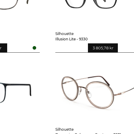
Silhouette
Illusion Lite - 9330
r
3 805,78 kr
Silhouette