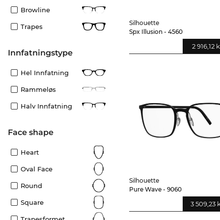
Browline
Silhouette
Trapes
Spx Illusion - 4560
2 916,12 k
Innfatningstype
Hel Innfatning
Rammeløs
Halv Innfatning
Face shape
Heart
Oval Face
Silhouette
Round
Pure Wave - 9060
Square
3 509,23 
Trapesformet