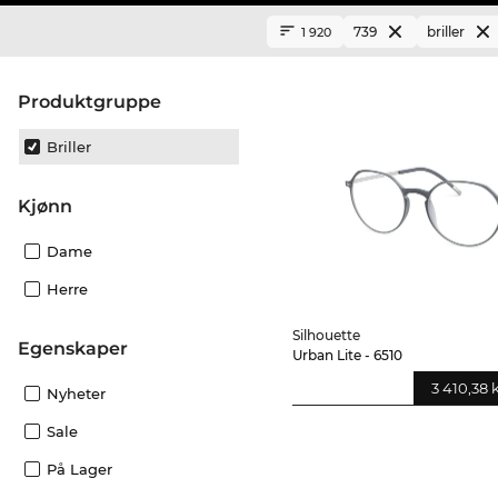
739
briller
1 920
Produktgruppe
Briller
Kjønn
Dame
Herre
Silhouette
Egenskaper
Urban Lite - 6510
3 410,38 
Nyheter
Sale
På Lager