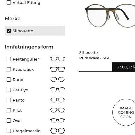
Virtual Fitting
merke
Silhouette
Innfatningens form
Silhouette
Pure Wave - 6130
Rektangulær
3 509,23 
Kvadratisk
Rund
Cat-Eye
Panto
Pilot
Oval
Uregelmessig