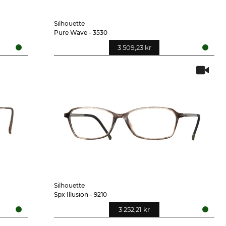
Silhouette
Pure Wave - 3530
3 509,23 kr
Silhouette
Spx Illusion - 9210
3 252,21 kr