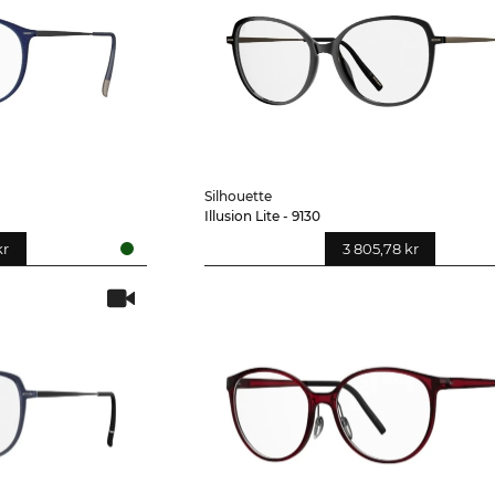
Silhouette
Illusion Lite - 9130
kr
3 805,78 kr