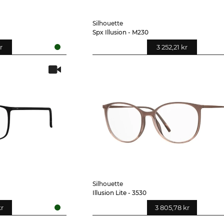
Silhouette
Spx Illusion - M230
r
3 252,21 kr
Silhouette
Illusion Lite - 3530
kr
3 805,78 kr