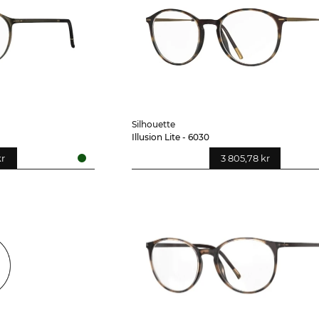
Silhouette
Illusion Lite - 6030
kr
3 805,78 kr