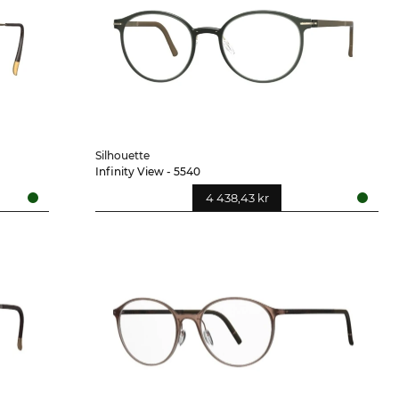
Silhouette
Infinity View - 5540
4 438,43 kr