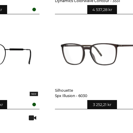
Dynamics Colorwave Contour - 3531
kr
4 537,28 kr
Silhouette
Spx Illusion - 6030
kr
3 252,21 kr