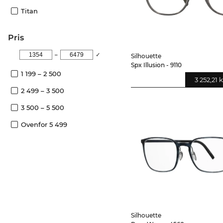
Titan
pris
–
✓
Silhouette
Spx Illusion - 9110
1 199 – 2 500
3 252,21 k
2 499 – 3 500
3 500 – 5 500
Ovenfor 5 499
Silhouette