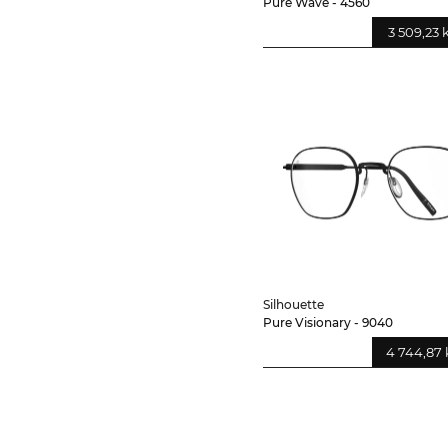
Pure Wave - 4560
3 509,23 
Silhouette
Pure Visionary - 9040
4 744,87 