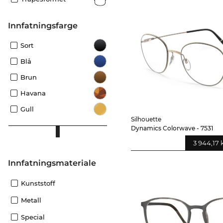
Innfatningsfarge
Sort
Blå
Brun
Havana
Gull
Silhouette
Dynamics Colorwave - 7531
3 944,17 
innfatningsmateriale
Kunststoff
Metall
Special