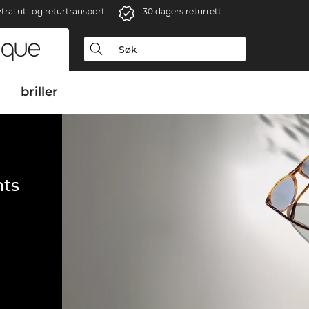
ral ut- og returtransport
30 dagers returrett
briller
ts