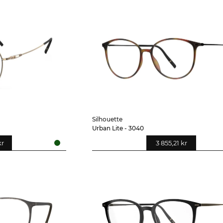
Silhouette
Urban Lite - 3040
kr
3 855,21 kr