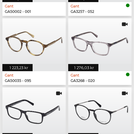
Gant
Gant
GA50002 - 001
GA3257 - 052
1 223,23 kr
1 276,03 kr
Gant
Gant
GA50035 - 095
GA3268 - 020