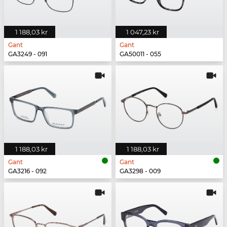
1 188,03 kr
1 047,23 kr
Gant
Gant
GA3249 - 091
GA50011 - 055
1 188,03 kr
1 188,03 kr
Gant
Gant
GA3216 - 092
GA3298 - 009