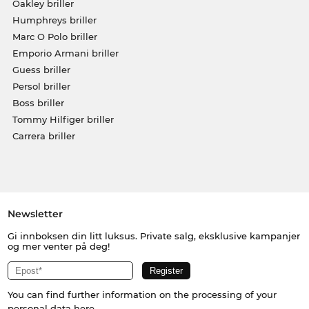
Oakley briller
Humphreys briller
Marc O Polo briller
Emporio Armani briller
Guess briller
Persol briller
Boss briller
Tommy Hilfiger briller
Carrera briller
Newsletter
Gi innboksen din litt luksus. Private salg, eksklusive kampanjer
og mer venter på deg!
You can find further information on the processing of your
personal data
here