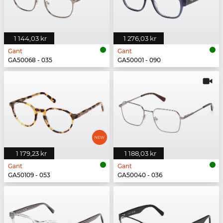
1 144,03 kr
1 276,03 kr
Gant
Gant
GA50068 - 035
GA50001 - 090
1 179,23 kr
1 188,03 kr
Gant
Gant
GA50109 - 053
GA50040 - 036