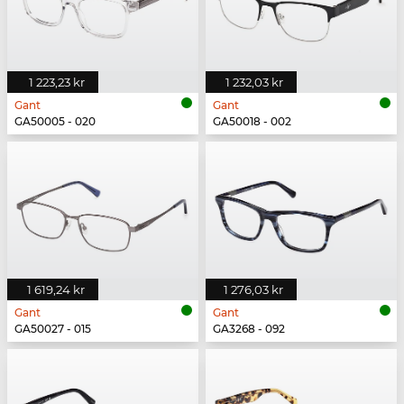
1 223,23 kr
1 232,03 kr
Gant
Gant
GA50005 - 020
GA50018 - 002
1 619,24 kr
1 276,03 kr
Gant
Gant
GA50027 - 015
GA3268 - 092