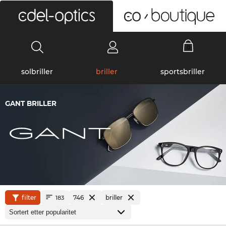
0
solbriller
briller
sportsbriller
GANT BRILLER
filter
746
briller
183