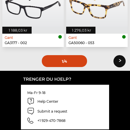
1 188,03 kr
1 276,03 kr
Gant
Gant
GA3177 - 002
GA50060 - 053
›
1
/4
TRENGER DU HJELP?
Ma-Fr 9-18
Help Center
Submit a request
+1 929-470-7868