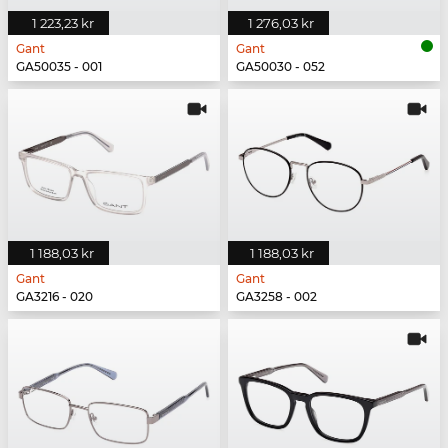
1 223,23 kr
1 276,03 kr
Gant
Gant
GA50035 - 001
GA50030 - 052
1 188,03 kr
1 188,03 kr
Gant
Gant
GA3216 - 020
GA3258 - 002