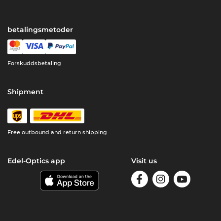
betalingsmetoder
Forskuddsbetaling
Shipment
Free outbound and return shipping
Edel-Optics app
Visit us