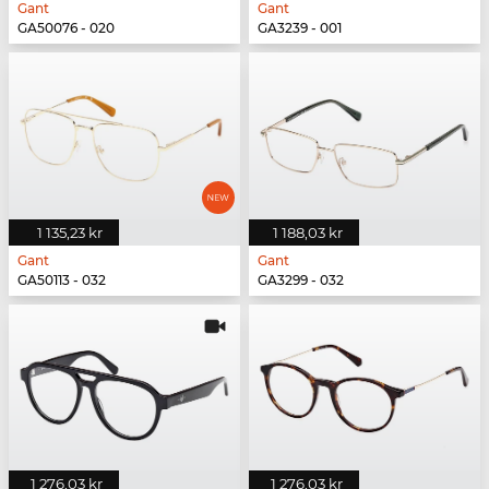
Gant
Gant
GA50076 - 020
GA3239 - 001
1 135,23 kr
1 188,03 kr
Gant
Gant
GA50113 - 032
GA3299 - 032
1 276,03 kr
1 276,03 kr