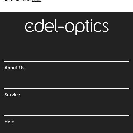
About Us
Service
Help