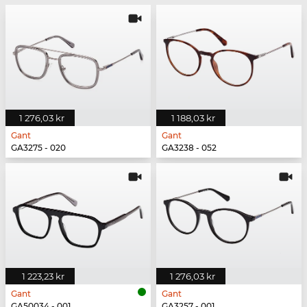
1 276,03 kr
1 188,03 kr
Gant
Gant
GA3275 - 020
GA3238 - 052
1 223,23 kr
1 276,03 kr
Gant
Gant
GA50034 - 001
GA3257 - 001