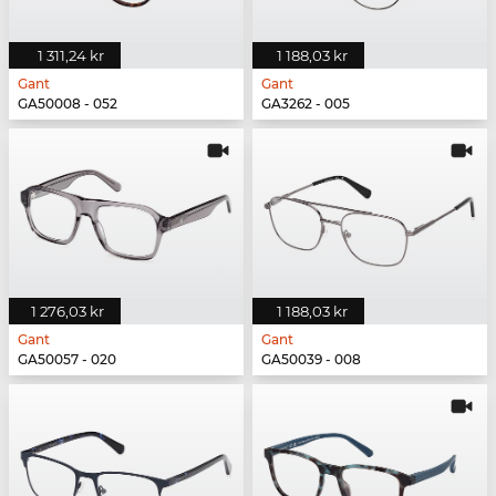
1 311,24 kr
1 188,03 kr
Gant
Gant
GA50008 - 052
GA3262 - 005
1 276,03 kr
1 188,03 kr
Gant
Gant
GA50057 - 020
GA50039 - 008