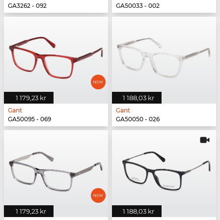
GA3262 - 092
GA50033 - 002
1 179,23 kr
1 188,03 kr
Gant
Gant
GA50095 - 069
GA50050 - 026
1 179,23 kr
1 188,03 kr