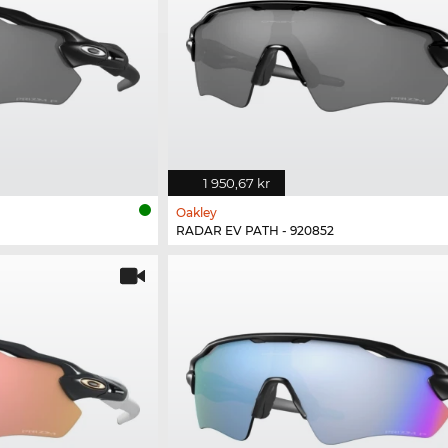
1 950,67 kr
Oakley
RADAR EV PATH - 920852