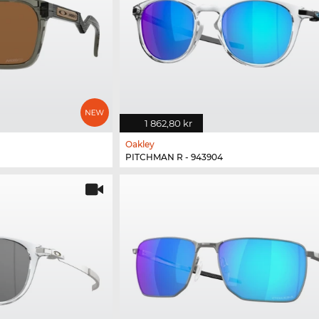
1 862,80 kr
Oakley
PITCHMAN R - 943904