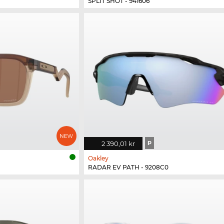
SPLIT SHOT - 941606
2 390,01 kr
P
Oakley
RADAR EV PATH - 9208C0