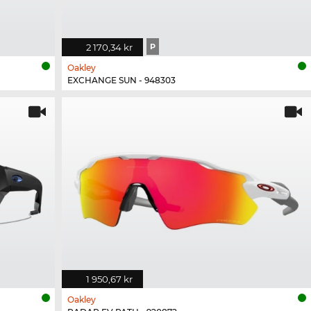
2 170,34 kr
P
Oakley
EXCHANGE SUN - 948303
1 950,67 kr
Oakley