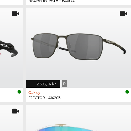
RADAR EV PATH - 920872
2 302,14 kr
P
Oakley
EJECTOR - 414203