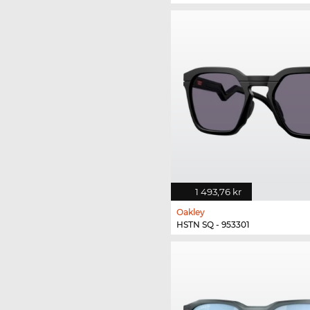
1 493,76 kr
Oakley
HSTN SQ - 953301