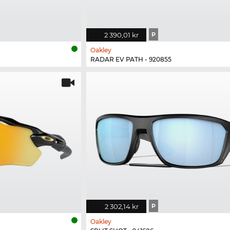
2 390,01 kr
P
Oakley
RADAR EV PATH - 920855
2 302,14 kr
P
Oakley