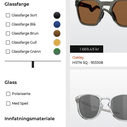
Glassfarge
Glassfarge Sort
Glassfarge Blå
Glassfarge Brun
Glassfarge Gull
1 669,49 kr
Glassfarge Grønn
Oakley
HSTN SQ - 953308
glass
Polariserte
Med Speil
innfatningsmateriale