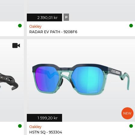
2 390,01 kr
P
Oakley
RADAR EV PATH - 9208F6
1 599,20 kr
Oakley
HSTN SQ - 953304