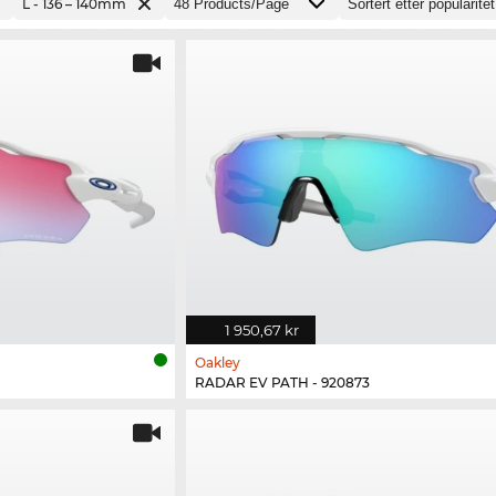
L - 136 – 140mm
1 950,67 kr
Oakley
RADAR EV PATH - 920873