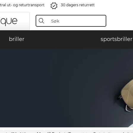
ral ut- og returtransport
30 dagers returrett
briller
sportsbriller