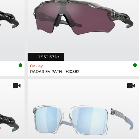
1 950,67 kr
Oakley
RADAR EV PATH - 920882