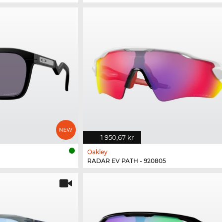
1 950,67 kr
Oakley
RADAR EV PATH - 920805