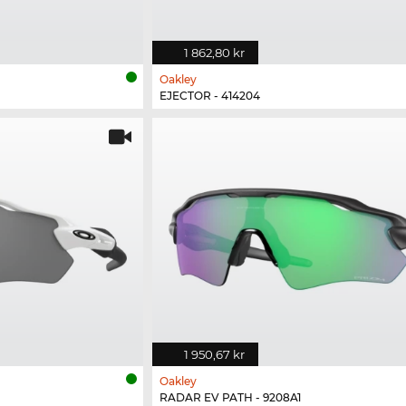
1 862,80 kr
Oakley
EJECTOR - 414204
1 950,67 kr
Oakley
RADAR EV PATH - 9208A1