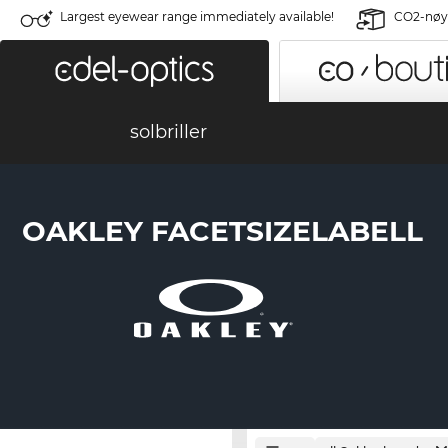
Largest eyewear range immediately available!
CO2-nøyt
solbriller
OAKLEY FACETSIZELABELL