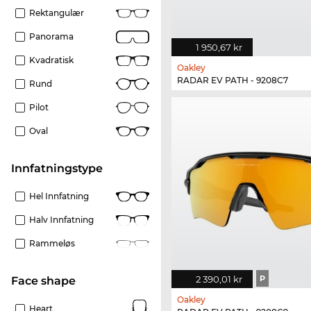
Rektangulær
Panorama
1 950,67 kr
Kvadratisk
Oakley
RADAR EV PATH - 9208C7
Rund
Pilot
Oval
Innfatningstype
Hel Innfatning
Halv Innfatning
Rammeløs
2 390,01 kr
P
Face shape
Oakley
Heart