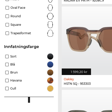
RADAR EV PATH - 9208C9
Oval Face
Round
Square
Trapesformet
Innfatningsfarge
Sort
Blå
1 599,20 kr
Brun
Oakley
Havana
HSTN SQ - 953303
Gull