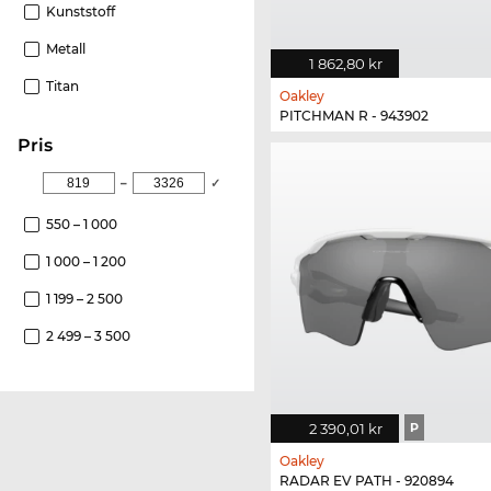
Kunststoff
Metall
1 862,80 kr
Titan
Oakley
PITCHMAN R - 943902
pris
–
✓
550 – 1 000
1 000 – 1 200
1 199 – 2 500
2 499 – 3 500
2 390,01 kr
P
Oakley
RADAR EV PATH - 920894