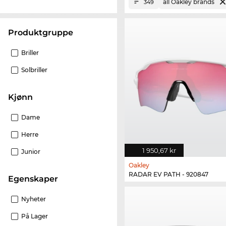
all Oakley brands
349
Produktgruppe
Briller
Solbriller
Kjønn
Dame
Herre
1 950,67 kr
Junior
Oakley
RADAR EV PATH - 920847
Egenskaper
Nyheter
På Lager