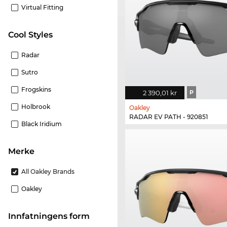
Virtual Fitting
Cool Styles
Radar
Sutro
Frogskins
2 390,01 kr
P
Holbrook
Oakley
RADAR EV PATH - 920851
Black Iridium
merke
All Oakley Brands
Oakley
Innfatningens form