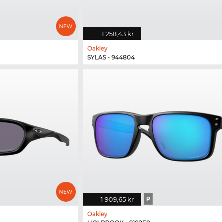
1 258,43 kr
Oakley
SYLAS - 944804
1 909,65 kr
P
Oakley