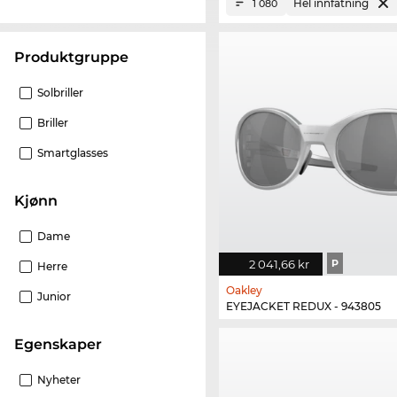
Hel innfatning
1 080
Produktgruppe
Solbriller
Briller
Smartglasses
Kjønn
Dame
2 041,66 kr
P
Herre
Oakley
Junior
EYEJACKET REDUX - 943805
Egenskaper
Nyheter