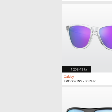
1 258,43 kr
Oakley
FROGSKINS - 9013H7