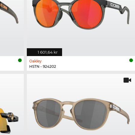
1 601,64 kr
Oakley
HSTN - 924202