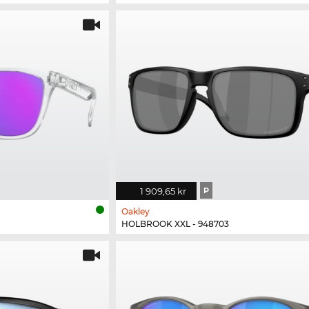
1 909,65 kr
P
Oakley
HOLBROOK XXL - 948703