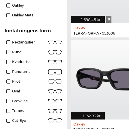
Oakley
Oakley Meta
1 698,45 kr
P
Oakley
Innfatningens form
TERRAFORMA - 953006
Rektangulær
Rund
Kvadratisk
Panorama
Pilot
Oval
Browline
Trapes
1 152,83 kr
Cat-Eye
Oakley