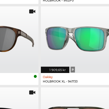
HOLBROOK - 9102F0
1 909,65 kr
P
Oakley
HOLBROOK XL - 941733