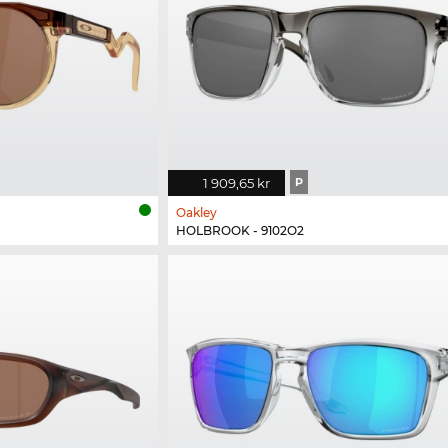
1 909,65 kr
P
Oakley
HOLBROOK - 9102O2