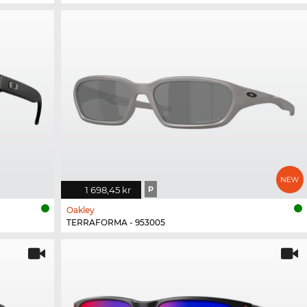
1 698,45 kr
P
Oakley
TERRAFORMA - 953005