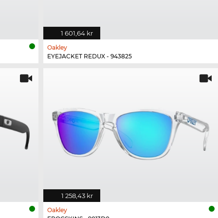
1 601,64 kr
Oakley
EYEJACKET REDUX - 943825
1 258,43 kr
Oakley