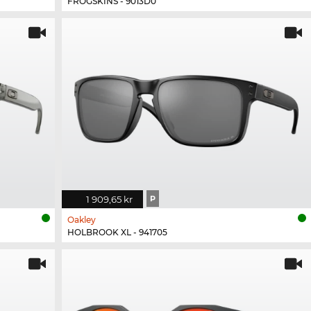
FROGSKINS - 9013D0
1 909,65 kr
P
Oakley
HOLBROOK XL - 941705