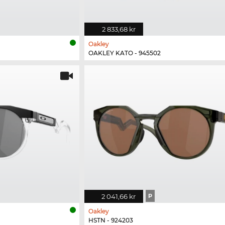
2 833,68 kr
Oakley
OAKLEY KATO - 945502
2 041,66 kr
P
Oakley
HSTN - 924203