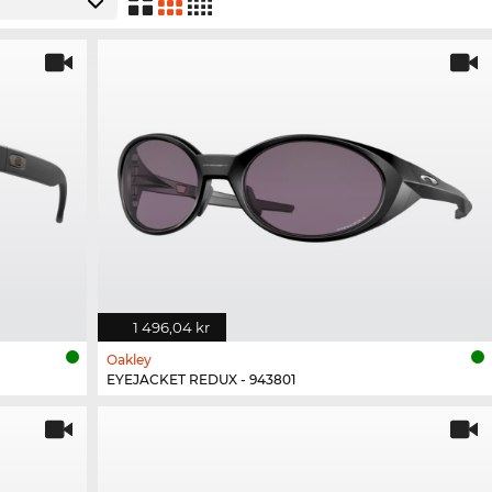
1 496,04 kr
Oakley
EYEJACKET REDUX - 943801