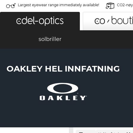
Largest eyewear range immediately available!
CO2-nøyt
solbriller
OAKLEY HEL INNFATNING