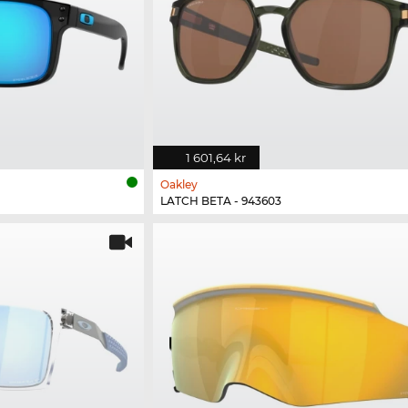
1 601,64 kr
Oakley
LATCH BETA - 943603