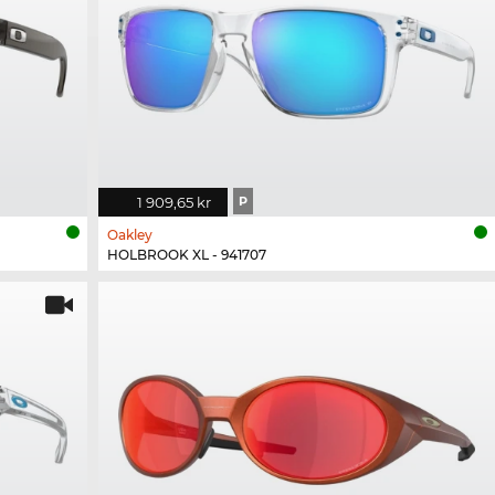
1 909,65 kr
P
Oakley
HOLBROOK XL - 941707