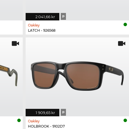
2 041,66 kr
P
Oakley
LATCH - 926568
1 909,65 kr
P
Oakley
HOLBROOK - 9102D7