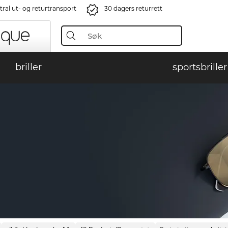
ral ut- og returtransport
30 dagers returrett
briller
sportsbriller