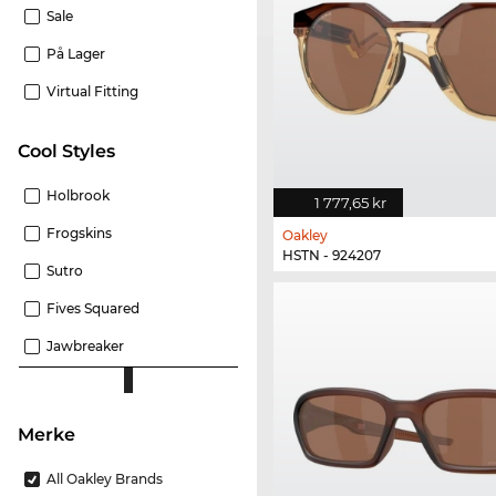
Sale
På Lager
Virtual Fitting
Cool Styles
Holbrook
1 777,65 kr
Frogskins
Oakley
HSTN - 924207
Sutro
Fives Squared
Jawbreaker
merke
All Oakley Brands