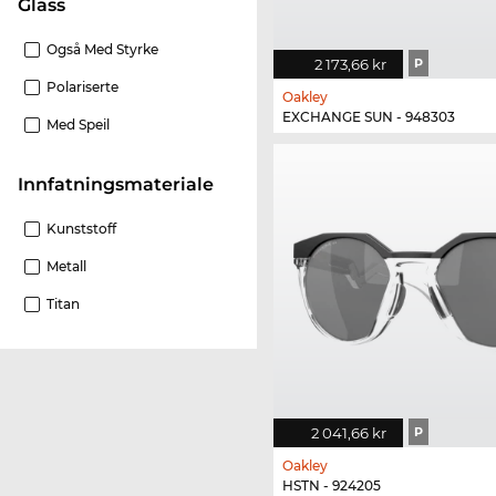
glass
Også Med Styrke
2 173,66 kr
P
Polariserte
Oakley
EXCHANGE SUN - 948303
Med Speil
innfatningsmateriale
Kunststoff
Metall
Titan
2 041,66 kr
P
Oakley
HSTN - 924205