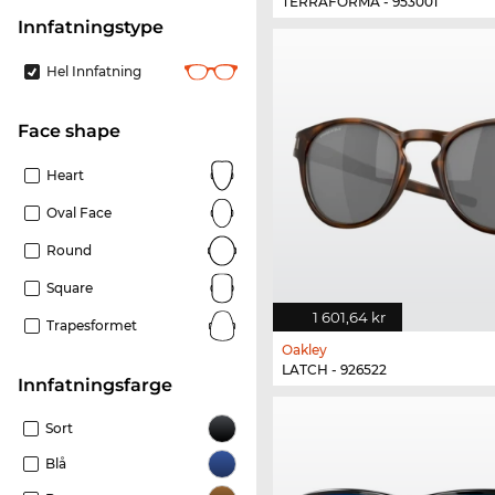
TERRAFORMA - 953001
Innfatningstype
Hel Innfatning
Face shape
Heart
Oval Face
Round
Square
1 601,64 kr
Trapesformet
Oakley
LATCH - 926522
Innfatningsfarge
Sort
Blå