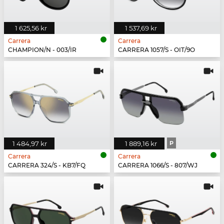
1 625,56 kr
1 537,69 kr
Carrera
Carrera
CHAMPION/N - 003/IR
CARRERA 1057/S - OIT/9O
1 484,97 kr
1 889,16 kr
P
Carrera
Carrera
CARRERA 324/S - KB7/FQ
CARRERA 1066/S - 807/WJ