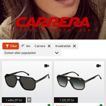
filter
Carrera
Kvadratisk
184
1 484,97 kr
P
1 221,37 kr