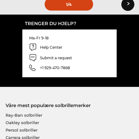
›
1
/4
TRENGER DU HJELP?
Ma-Fr 9-18
Help Center
Submit a request
+1 929-470-7868
Våre mest populære solbrillemerker
Ray-Ban solbriller
Oakley solbriller
Persol solbriller
Carrera solbriller