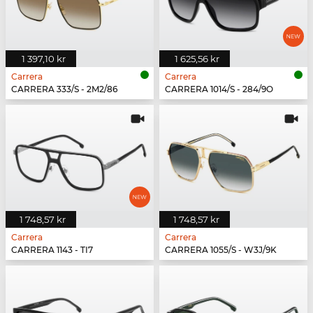
1 397,10 kr
1 625,56 kr
Carrera
Carrera
CARRERA 333/S - 2M2/86
CARRERA 1014/S - 284/9O
1 748,57 kr
1 748,57 kr
Carrera
Carrera
CARRERA 1143 - TI7
CARRERA 1055/S - W3J/9K