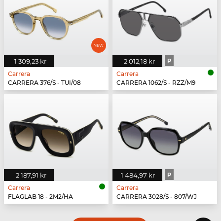
1 309,23 kr
2 012,18 kr
P
Carrera
Carrera
CARRERA 376/S - TUI/08
CARRERA 1062/S - RZZ/M9
2 187,91 kr
1 484,97 kr
P
Carrera
Carrera
FLAGLAB 18 - 2M2/HA
CARRERA 3028/S - 807/WJ