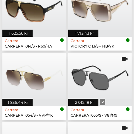
1 625,56 kr
1 713,43 kr
Carrera
Carrera
CARRERA 1014/S - R60/HA
VICTORY C 13/S - FIB/YK
1 836,44 kr
2 012,18 kr
P
Carrera
Carrera
CARRERA 1054/S - VVP/YK
CARRERA 1055/S - V81/M9