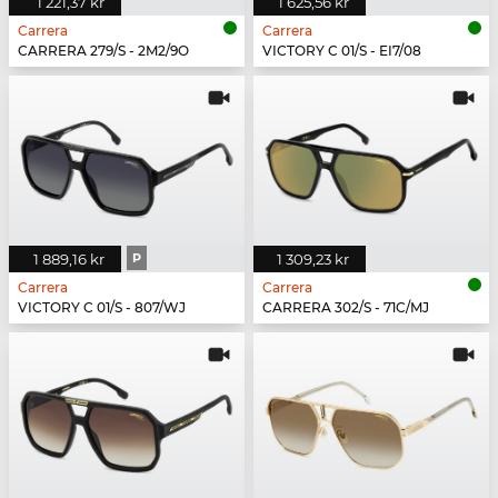
1 221,37 kr
1 625,56 kr
Carrera
Carrera
CARRERA 279/S - 2M2/9O
VICTORY C 01/S - EI7/08
1 889,16 kr
P
1 309,23 kr
Carrera
Carrera
VICTORY C 01/S - 807/WJ
CARRERA 302/S - 71C/MJ