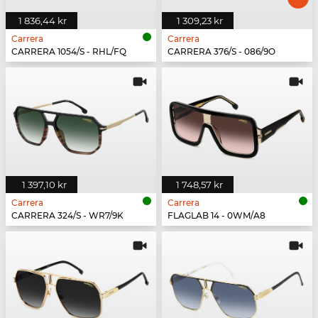
1 836,44 kr
1 309,23 kr
Carrera
Carrera
CARRERA 1054/S - RHL/FQ
CARRERA 376/S - 086/9O
1 397,10 kr
1 748,57 kr
Carrera
Carrera
CARRERA 324/S - WR7/9K
FLAGLAB 14 - 0WM/A8