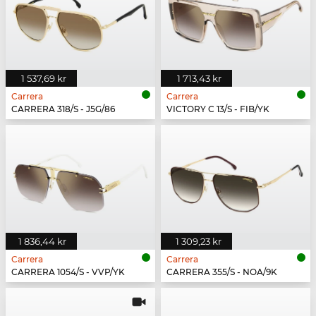
1 537,69 kr
1 713,43 kr
Carrera
Carrera
CARRERA 318/S - J5G/86
VICTORY C 13/S - FIB/YK
1 836,44 kr
1 309,23 kr
Carrera
Carrera
CARRERA 1054/S - VVP/YK
CARRERA 355/S - NOA/9K