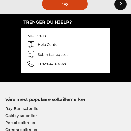
›
1
/6
TRENGER DU HJELP?
Ma-Fr 9-18
Help Center
Submit a request
+1 929-470-7868
Våre mest populære solbrillemerker
Ray-Ban solbriller
Oakley solbriller
Persol solbriller
Carrera solbriller