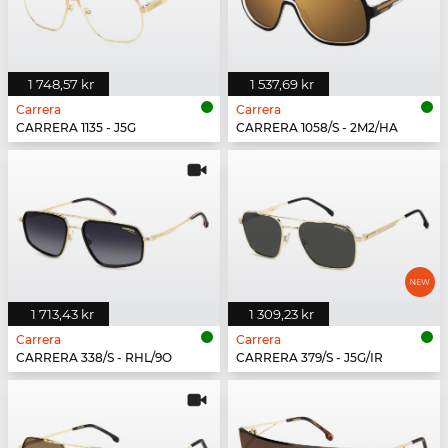
1 748,57 kr
1 537,69 kr
Carrera
Carrera
CARRERA 1135 - J5G
CARRERA 1058/S - 2M2/HA
1 713,43 kr
1 309,23 kr
Carrera
Carrera
CARRERA 338/S - RHL/9O
CARRERA 379/S - J5G/IR