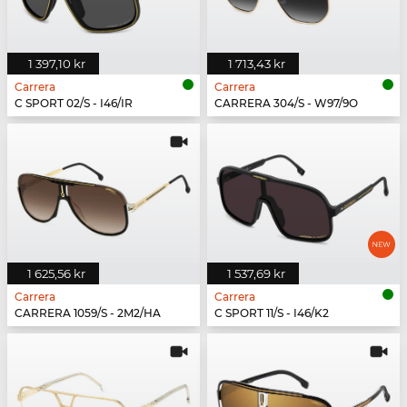
1 397,10 kr
1 713,43 kr
Carrera
Carrera
C SPORT 02/S - I46/IR
CARRERA 304/S - W97/9O
1 625,56 kr
1 537,69 kr
Carrera
Carrera
CARRERA 1059/S - 2M2/HA
C SPORT 11/S - I46/K2