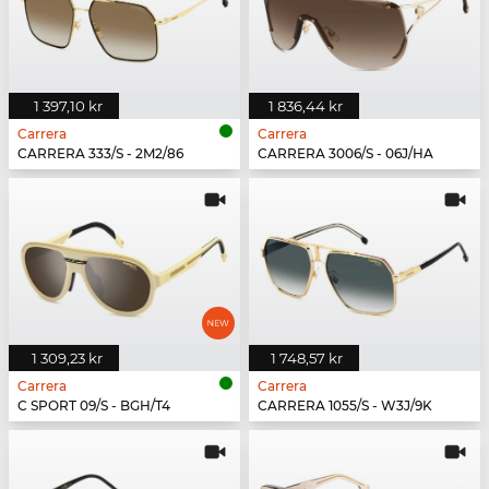
1 397,10 kr
1 836,44 kr
Carrera
Carrera
CARRERA 333/S - 2M2/86
CARRERA 3006/S - 06J/HA
1 309,23 kr
1 748,57 kr
Carrera
Carrera
C SPORT 09/S - BGH/T4
CARRERA 1055/S - W3J/9K