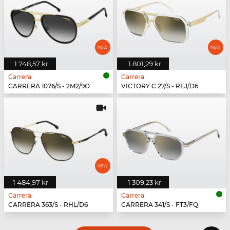
1 748,57 kr
1 801,29 kr
Carrera
Carrera
CARRERA 1076/S - 2M2/9O
VICTORY C 27/S - REJ/D6
1 484,97 kr
1 309,23 kr
Carrera
Carrera
CARRERA 363/S - RHL/D6
CARRERA 341/S - FT3/FQ