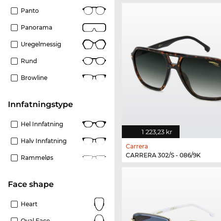
Panto
Panorama
Uregelmessig
Rund
Browline
Innfatningstype
Hel Innfatning
1 223,23 kr
Halv Innfatning
Carrera
CARRERA 302/S - 086/9K
Rammeløs
Face shape
Heart
Oval Face