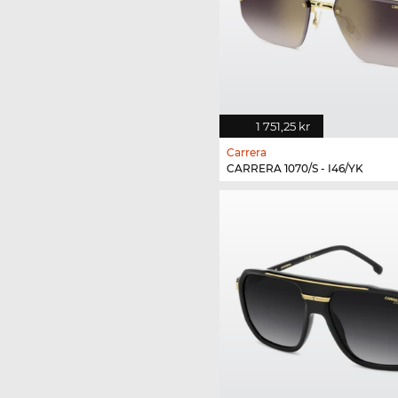
1 751,25 kr
Carrera
CARRERA 1070/S - I46/YK