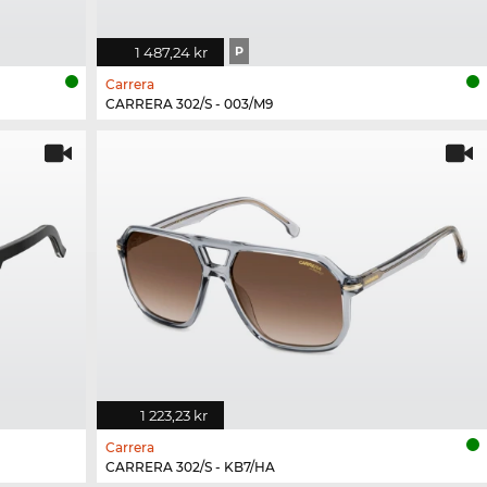
1 487,24 kr
P
Carrera
CARRERA 302/S - 003/M9
1 223,23 kr
Carrera
CARRERA 302/S - KB7/HA