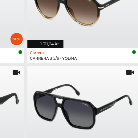
1 311,24 kr
Carrera
CARRERA 315/S - YQL/HA