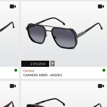
2 015,25 kr
P
Carrera
CARRERA 1069/S - ANS/WJ