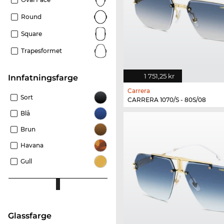
Round
Square
Trapesformet
1 751,25 kr
Innfatningsfarge
Carrera
Sort
CARRERA 1070/S - 80S/08
Blå
Brun
Havana
Gull
Glassfarge