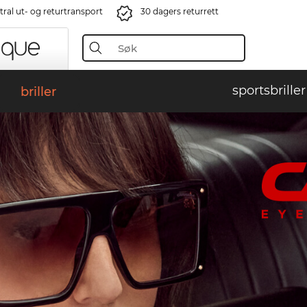
ral ut- og returtransport
30 dagers returrett
sportsbriller
briller