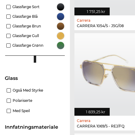
Glassfarge Sort
1 751,25 kr
Glassfarge Blå
Carrera
CARRERA 1054/S - J5G/08
Glassfarge Brun
Glassfarge Gull
Glassfarge Grønn
glass
Også Med Styrke
Polariserte
Med Speil
1 839,25 kr
Carrera
CARRERA 1069/S - REJ/FQ
innfatningsmateriale