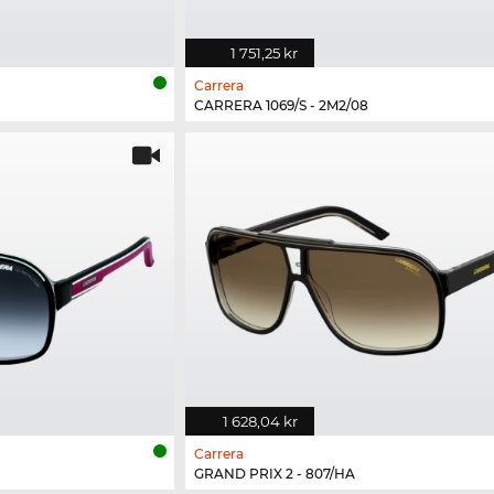
1 751,25 kr
Carrera
CARRERA 1069/S - 2M2/08
1 628,04 kr
Carrera
GRAND PRIX 2 - 807/HA