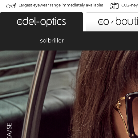
Largest eyewear range immediately available!
CO2-nøyt
solbriller