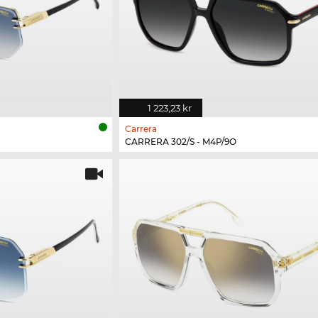
1 223,23 kr
Carrera
CARRERA 302/S - M4P/9O