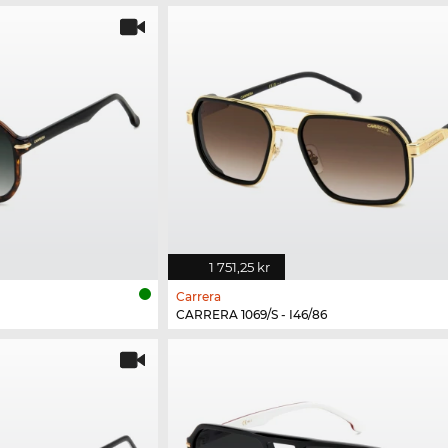
1 751,25 kr
Carrera
CARRERA 1069/S - I46/86