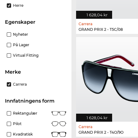
Herre
1 628,04 kr
Egenskaper
Carrera
GRAND PRIX 2 - T5C/08
Nyheter
På Lager
Virtual Fitting
merke
Carrera
Innfatningens form
Rektangulær
1 628,04 kr
Pilot
Carrera
GRAND PRIX 2 - T4O/9O
Kvadratisk