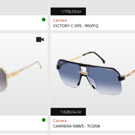
1 716,05 kr
Carrera
VICTORY C 01/S - 900/FQ
1 628,04 kr
Carrera
CARRERA 1066/S - 7C5/08