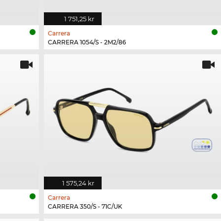
1 751,25 kr
Carrera
CARRERA 1054/S - 2M2/86
1 575,24 kr
Carrera
CARRERA 350/S - 71C/UK