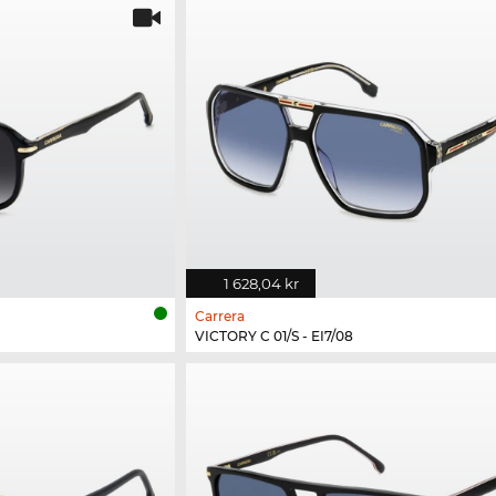
1 628,04 kr
Carrera
VICTORY C 01/S - EI7/08