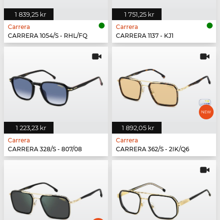
1 839,25 kr
1 751,25 kr
Carrera
Carrera
CARRERA 1054/S - RHL/FQ
CARRERA 1137 - KJ1
1 223,23 kr
1 892,05 kr
Carrera
Carrera
CARRERA 328/S - 807/08
CARRERA 362/S - 2IK/Q6