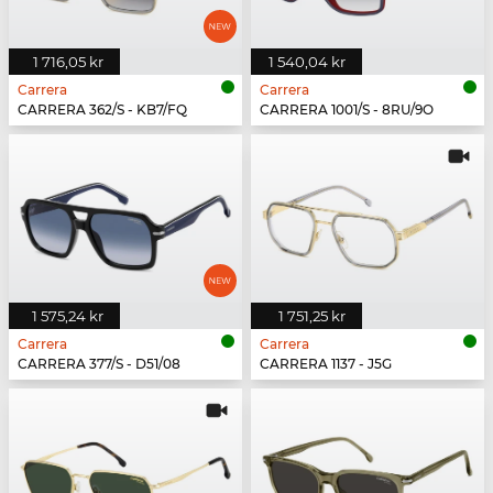
1 716,05 kr
1 540,04 kr
Carrera
Carrera
CARRERA 362/S - KB7/FQ
CARRERA 1001/S - 8RU/9O
1 575,24 kr
1 751,25 kr
Carrera
Carrera
CARRERA 377/S - D51/08
CARRERA 1137 - J5G