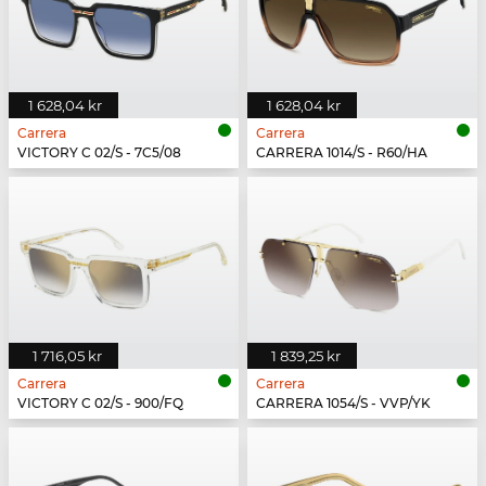
1 628,04 kr
1 628,04 kr
Carrera
Carrera
VICTORY C 02/S - 7C5/08
CARRERA 1014/S - R60/HA
1 716,05 kr
1 839,25 kr
Carrera
Carrera
VICTORY C 02/S - 900/FQ
CARRERA 1054/S - VVP/YK