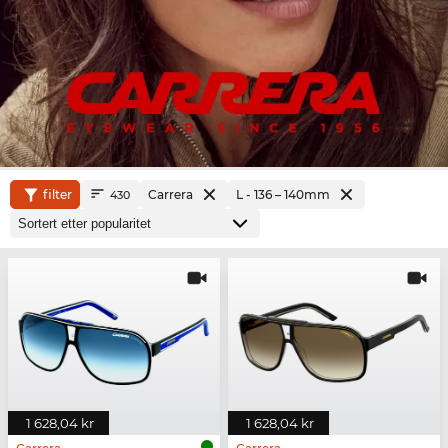
filter
Carrera
L - 136 – 140mm
430
1 628,04 kr
1 628,04 kr