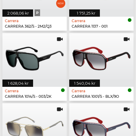
2 068,06 kr
P
1 751,25 kr
Carrera
Carrera
CARRERA 362/S - 2M2/Q3
CARRERA 1137 - 001
1 628,04 kr
1 540,04 kr
Carrera
Carrera
CARRERA 1014/S - 003/2K
CARRERA 1001/S - BLX/9O