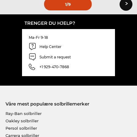
›
1
/9
TRENGER DU HJELP?
Ma-Fr 9-18
Help Center
Submit a request
+1 929-470-7868
Våre mest populære solbrillemerker
Ray-Ban solbriller
Oakley solbriller
Persol solbriller
Carrera solbriller