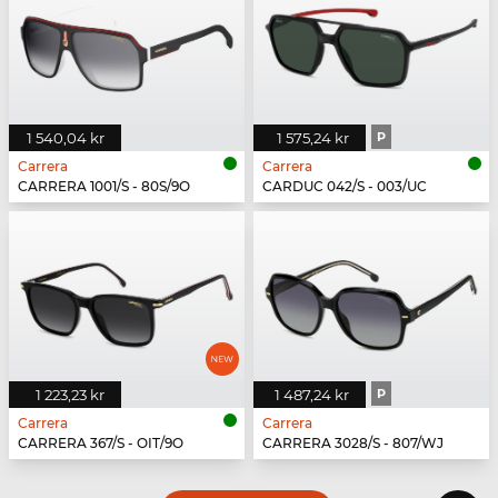
1 540,04 kr
1 575,24 kr
P
Carrera
Carrera
CARRERA 1001/S - 80S/9O
CARDUC 042/S - 003/UC
1 223,23 kr
1 487,24 kr
P
Carrera
Carrera
CARRERA 367/S - OIT/9O
CARRERA 3028/S - 807/WJ