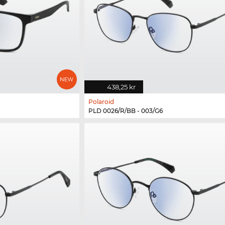
438,25 kr
Polaroid
PLD 0026/R/BB - 003/G6