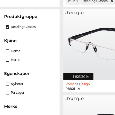
Reading Glasses
292
Produktgruppe
Reading Glasses
Kjønn
Dame
Herre
Egenskaper
1 823,30 kr
Nyheter
Porsche Design
P8801 - A
På Lager
merke