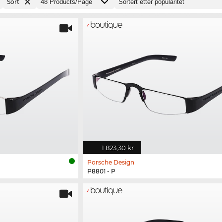
Sort
1 823,30 kr
Porsche Design
P8801 - P