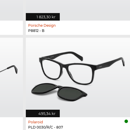
1 823,30 kr
Porsche Design
P8812 - B
495,34 kr
Polaroid
PLD 0030/R/C - 807