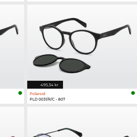
495,34 kr
Polaroid
PLD 0031/R/C - 807