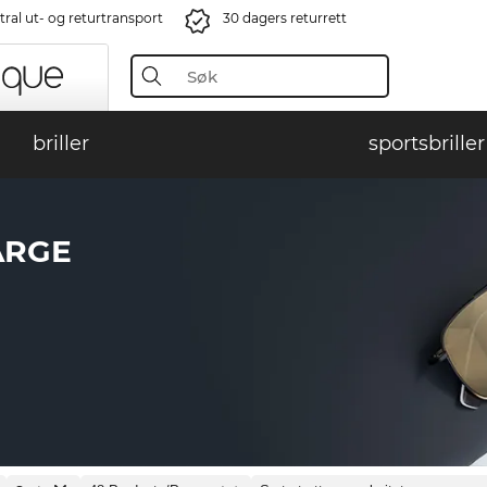
ral ut- og returtransport
30 dagers returrett
briller
sportsbriller
ARGE