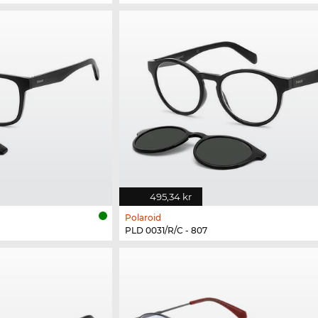
495,34 kr
Polaroid
PLD 0031/R/C - 807