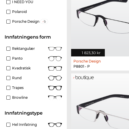
I NEED YOU
Polaroid
Porsche Design
Innfatningens form
Rektangulær
1 823,30 kr
Panto
Porsche Design
P8801 - P
Kvadratisk
Rund
Trapes
Browline
Innfatningstype
Hel Innfatning