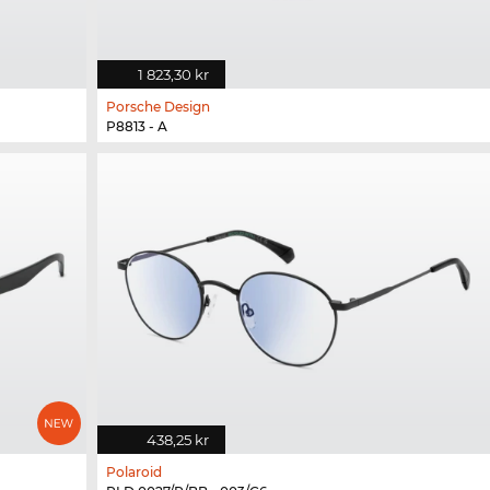
1 823,30 kr
Porsche Design
P8813 - A
438,25 kr
Polaroid