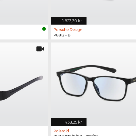
1 823,30 kr
Porsche Design
P8812 - B
438,25 kr
Polaroid