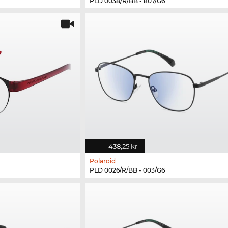
PLD 0038/R/BB - 807/G6
438,25 kr
Polaroid
PLD 0026/R/BB - 003/G6