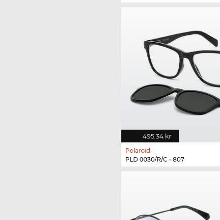
495,34 kr
Polaroid
PLD 0030/R/C - 807