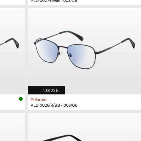
PLD 0027/R/BB - 003/G6
438,25 kr
Polaroid
PLD 0026/R/BB - 003/G6