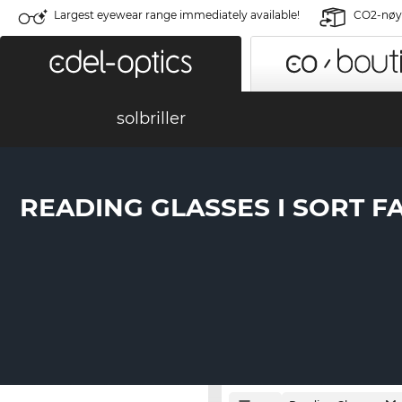
Largest eyewear range immediately available!
CO2-nøyt
solbriller
READING GLASSES I SORT F