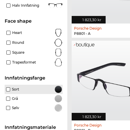
Halv Innfatning
1 823,30 kr
Face shape
Porsche Design
Heart
P8801 - A
Round
Square
Trapesformet
Innfatningsfarge
Sort
Grå
Sølv
1 823,30 kr
Porsche Design
innfatningsmateriale