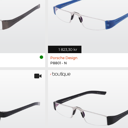
1 823,30 kr
Porsche Design
P8801 - N