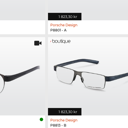
1 823,30 kr
Porsche Design
P8801 - A
1 823,30 kr
Porsche Design
P8813 - B