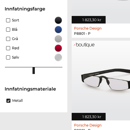
Innfatningsfarge
1 823,30 kr
Sort
Porsche Design
Blå
P8801 - P
Grå
Rød
Sølv
innfatningsmateriale
Metall
1 823,30 kr
Porsche Design