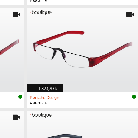
P8801 - A
1 823,30 kr
Porsche Design
P8801 - B