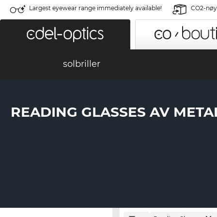
Largest eyewear range immediately available!
CO2-nøyt
solbriller
READING GLASSES AV META