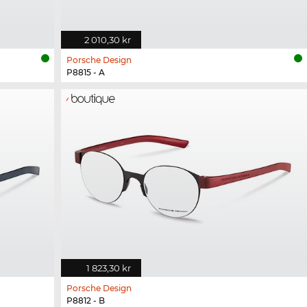
2 010,30 kr
Porsche Design
P8815 - A
1 823,30 kr
Porsche Design
P8812 - B