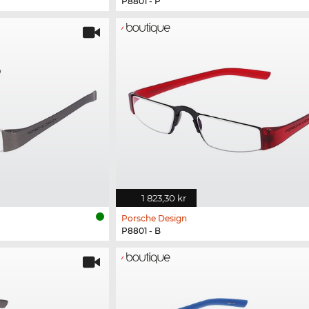
P8801 - P
1 823,30 kr
Porsche Design
P8801 - B