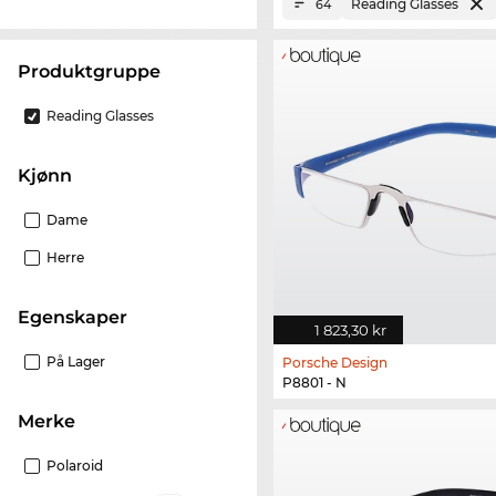
Reading Glasses
64
Produktgruppe
Reading Glasses
Kjønn
Dame
Herre
Egenskaper
1 823,30 kr
På Lager
Porsche Design
P8801 - N
merke
Polaroid