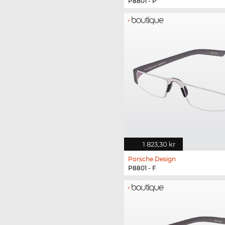
P8801 - P
1 823,30 kr
Porsche Design
P8801 - F