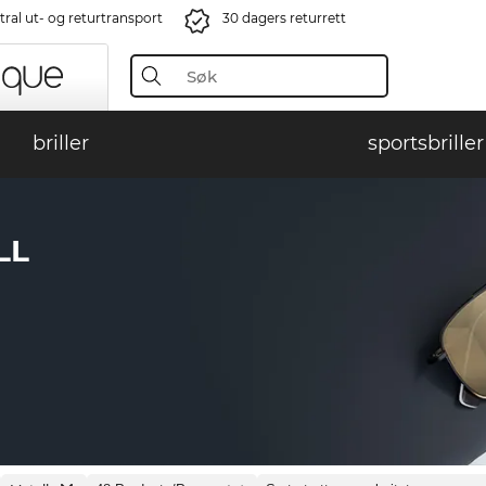
ral ut- og returtransport
30 dagers returrett
briller
sportsbriller
LL