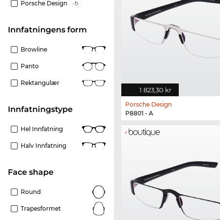
Porsche Design
Innfatningens form
Browline
Panto
Rektangulær
1 823,30 kr
Porsche Design
Innfatningstype
P8801 - A
Hel Innfatning
Halv Innfatning
Face shape
Round
Trapesformet