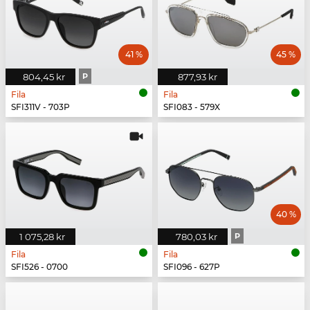
41 %
45 %
804,45 kr
P
877,93 kr
Fila
Fila
SFI311V - 703P
SFI083 - 579X
40 %
1 075,28 kr
780,03 kr
P
Fila
Fila
SFI526 - 0700
SFI096 - 627P