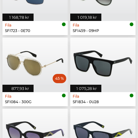
1 168,78 kr
1 019,18 kr
Fila
Fila
SFI723 - 0E70
SFI459 - 09HP
45 %
877,93 kr
1 075,28 kr
Fila
Fila
SFI084 - 300G
SFI834 - 0U28