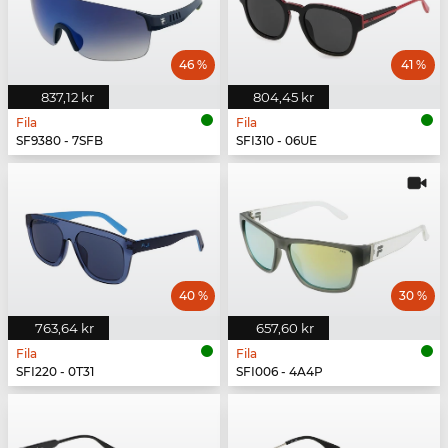
46 %
41 %
837,12 kr
804,45 kr
Fila
Fila
SF9380 - 7SFB
SFI310 - 06UE
40 %
30 %
763,64 kr
657,60 kr
Fila
Fila
SFI220 - 0T31
SFI006 - 4A4P