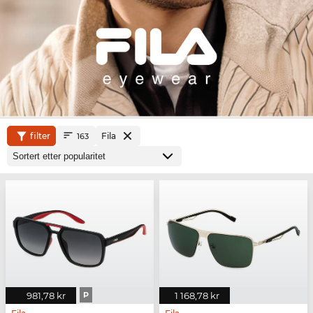
filter
Fila
163
981,78 kr
P
1 168,78 kr