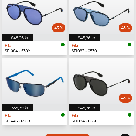
43 %
43 %
845,26 kr
845,26 kr
Fila
Fila
SFI084 - 530Y
SFI083 - 0530
43 %
1 355,79 kr
845,26 kr
Fila
Fila
SFI446 - 696B
SFI084 - 0531