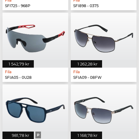
Fila
Fila
SFI725 - 968P
SFI898 - 0375
1 542,79 kr
1 262,28 kr
Fila
Fila
SFIA05 - 0U28
SFIA09 - 08FW
981,78 kr
P
1 168,78 kr