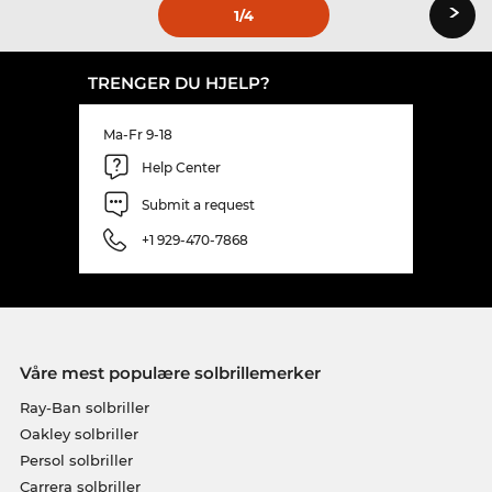
›
1
/4
TRENGER DU HJELP?
Ma-Fr 9-18
Help Center
Submit a request
+1 929-470-7868
Våre mest populære solbrillemerker
Ray-Ban solbriller
Oakley solbriller
Persol solbriller
Carrera solbriller