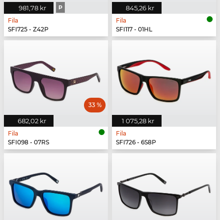
981,78 kr
P
845,26 kr
Fila
Fila
SFI725 - Z42P
SFI117 - 01HL
33 %
682,02 kr
1 075,28 kr
Fila
Fila
SFI098 - 07RS
SFI726 - 6S8P