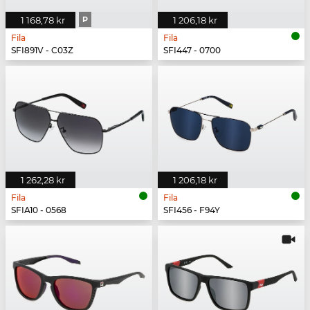
1 168,78 kr
P
1 206,18 kr
Fila
Fila
SFI891V - C03Z
SFI447 - 0700
1 262,28 kr
1 206,18 kr
Fila
Fila
SFIA10 - 0568
SFI456 - F94Y