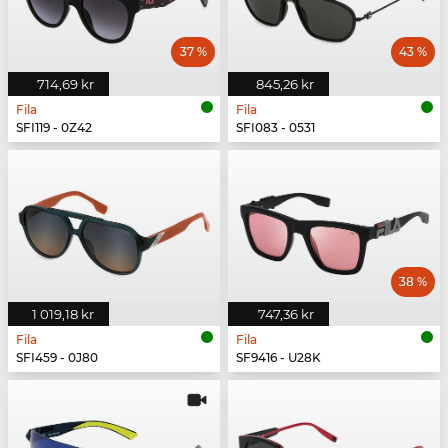
37 %
43 %
714,69 kr
845,26 kr
Fila
Fila
SFI119 - 0Z42
SFI083 - 0531
38 %
1 019,18 kr
747,36 kr
Fila
Fila
SFI459 - 0J80
SF9416 - U28K