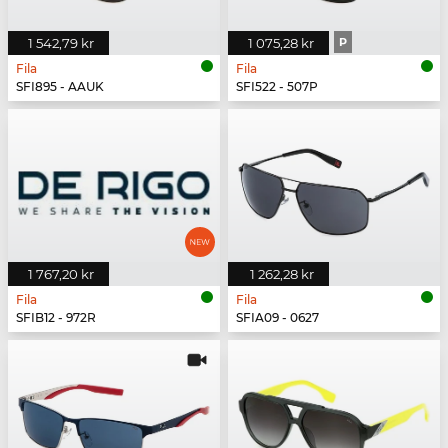
1 542,79 kr
1 075,28 kr
P
Fila
Fila
SFI895 - AAUK
SFI522 - 507P
1 767,20 kr
1 262,28 kr
Fila
Fila
SFIB12 - 972R
SFIA09 - 0627