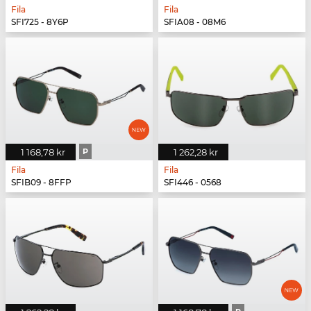
Fila
Fila
SFI725 - 8Y6P
SFIA08 - 08M6
1 168,78 kr
P
1 262,28 kr
Fila
Fila
SFIB09 - 8FFP
SFI446 - 0568