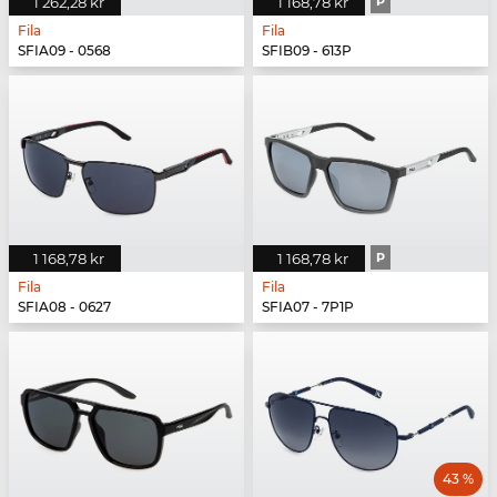
1 262,28 kr
1 168,78 kr
P
Fila
Fila
SFIA09 - 0568
SFIB09 - 613P
1 168,78 kr
1 168,78 kr
P
Fila
Fila
SFIA08 - 0627
SFIA07 - 7P1P
43 %