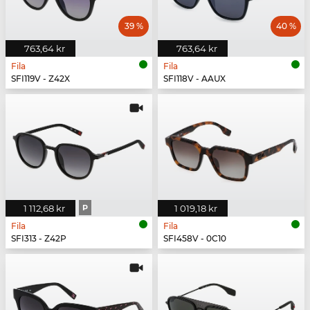
39 %
40 %
763,64 kr
763,64 kr
Fila
Fila
SFI119V - Z42X
SFI118V - AAUX
1 112,68 kr
P
1 019,18 kr
Fila
Fila
SFI313 - Z42P
SFI458V - 0C10