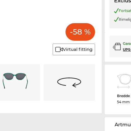
Exclus
Fortsa
Rimeli
-58 %
Gara
Virtual fitting
UPS
Bredde 
54 mm
Artmu