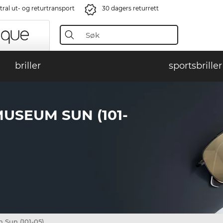
ral ut- og returtransport
30 dagers returrett
briller
sportsbriller
USEUM SUN (101-
Sun (101-05)