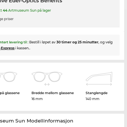
ive Edel-Optics Benefits
tt
44
Artmuseum Sun på lager
ge priser
ntert levering til
:
Bestill i løpet av
30 timer og 25 minutter
, og velg
-Express
i kassen..
på glassene
Bredde mellom glassene
Stanglengde
16 mm
140 mm
seum Sun Modellinformasjon