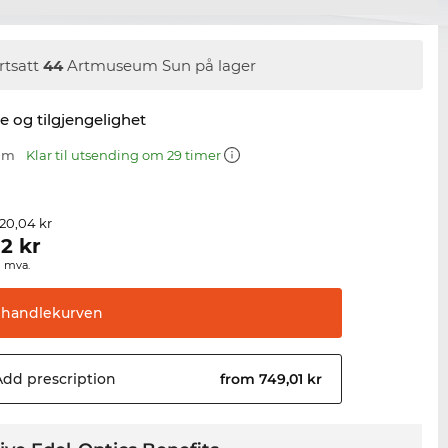
rtsatt
44
Artmuseum Sun på lager
se og tilgjengelighet
 mm
Klar til utsending om 29 timer
320,04 kr
02
kr
g mva.
handlekurven
Add
prescription
from 749,01 kr