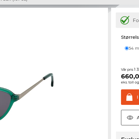
Fo
Størrel
54
1 
Vår pris
660,
eks. toll o
I