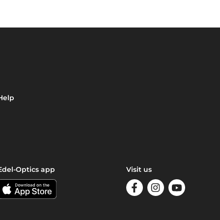
Help
Edel-Optics app
Visit us