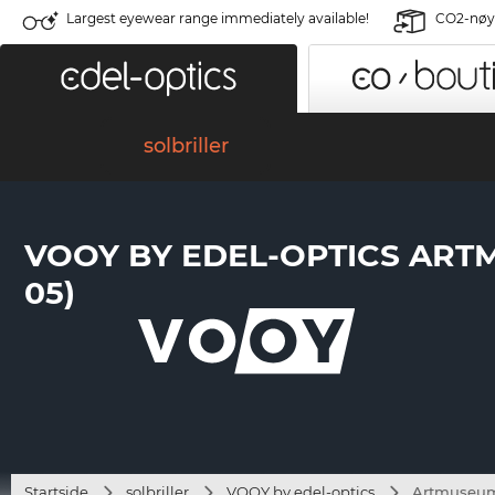
Largest eyewear range immediately available!
CO2-nøyt
solbriller
VOOY BY EDEL-OPTICS ARTM
05)
Startside
solbriller
VOOY by edel-optics
Artmuseum 