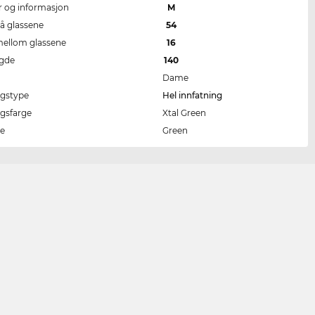
er og informasjon
M
å glassene
54
ellom glassene
16
ngde
140
Dame
ngstype
Hel innfatning
ngsfarge
Xtal Green
ge
Green