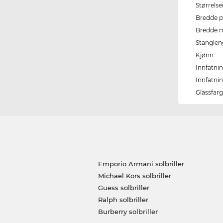
Størrels
Bredde p
Bredde m
Stangle
Kjønn
Innfatni
Innfatni
Glassfar
Emporio Armani solbriller
Michael Kors solbriller
Guess solbriller
Ralph solbriller
Burberry solbriller