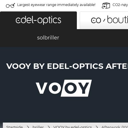
Largest eyewear range immediately available!
CO2-nøyt
solbriller
VOOY BY EDEL-OPTICS AFTE
Startside
briller
VOOY by edel-optics
Afterwork (10