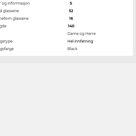
er og informasjon
S
å glassene
52
ellom glassene
16
ngde
140
Dame og Herre
ngstype
Hel innfatning
ngsfarge
Black