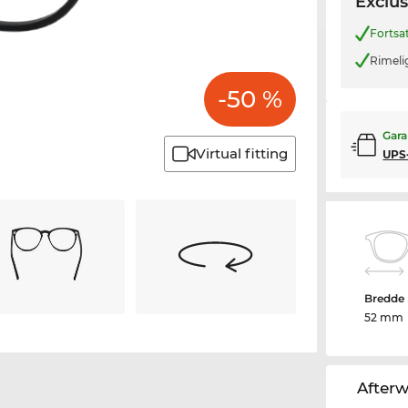
Exclus
Fortsa
Rimeli
-50 %
Gara
Virtual fitting
UPS
Bredde 
52 mm
After