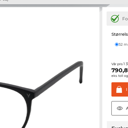
Fo
Størrel
52 
1 
Vår pris
790,8
eks. toll o
I