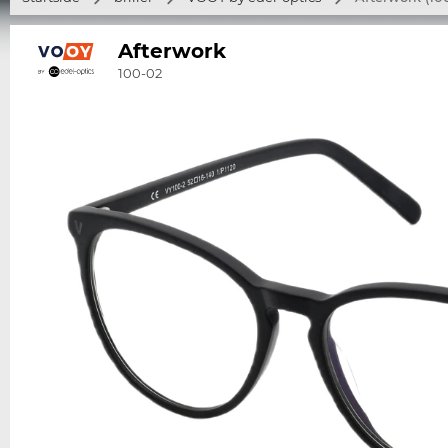
Afterwork
100-02