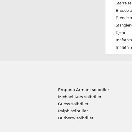
Størrels
Bredde p
Bredde m
Stangle
Kjønn
Innfatni
Innfatni
Emporio Armani solbriller
Michael Kors solbriller
Guess solbriller
Ralph solbriller
Burberry solbriller