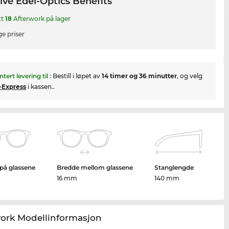
ive Edel-Optics Benefits
tt
18
Afterwork på lager
ge priser
ntert levering til
:
Bestill i løpet av
14 timer og 36 minutter
, og velg
-Express
i kassen..
på glassene
Bredde mellom glassene
Stanglengde
16 mm
140 mm
work Modellinformasjon