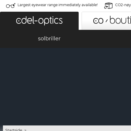
Largest eyewear range immediately available!
CO2-nøyt
solbriller
Startside
>