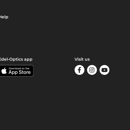
Help
Edel-Optics app
Visit us