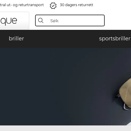
ral ut- og returtransport
30 dagers returrett
briller
sportsbriller