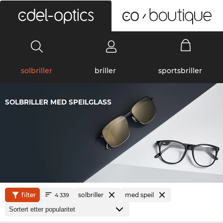
0
solbriller
briller
sportsbriller
SOLBRILLER MED SPEILGLASS
filter
solbriller
med speil
4 339