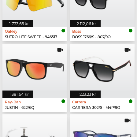
1 733,65 kr
2 112,06 kr
Oakley
Boss
SUTRO LITE SWEEP - 946517
BOSS 1766/S - 807/9O
1 381,64 kr
1 223,23 kr
Ray-Ban
Carrera
JUSTIN - 622/6Q
CARRERA 302/S - M4P/9O