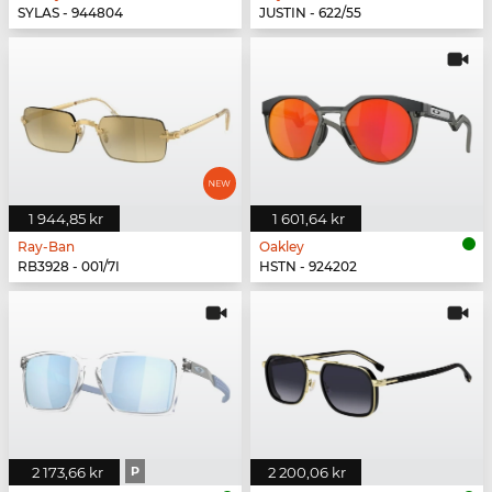
SYLAS - 944804
JUSTIN - 622/55
1 944,85 kr
1 601,64 kr
Ray-Ban
Oakley
RB3928 - 001/7I
HSTN - 924202
2 173,66 kr
P
2 200,06 kr