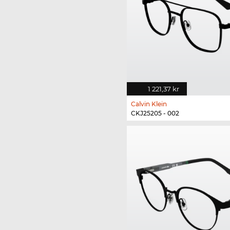
1 221,37 kr
Calvin Klein
CKJ25205 - 002