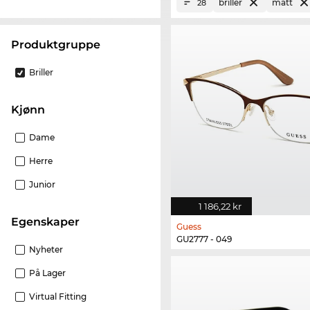
briller
matt
28
Produktgruppe
Briller
Kjønn
Dame
Herre
Junior
1 186,22 kr
Egenskaper
Guess
GU2777 - 049
Nyheter
På Lager
Virtual Fitting