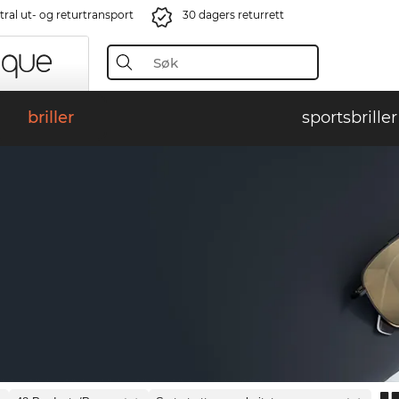
ral ut- og returtransport
30 dagers returrett
briller
sportsbriller