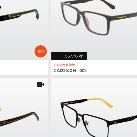
957,76 kr
Calvin Klein
CKJ22620 N - 002