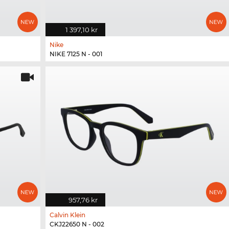
1 397,10 kr
Nike
NIKE 7125 N - 001
957,76 kr
Calvin Klein
CKJ22650 N - 002