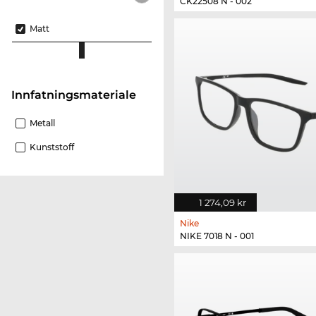
CK22508 N - 002
Matt
innfatningsmateriale
Metall
Kunststoff
1 274,09 kr
Nike
NIKE 7018 N - 001