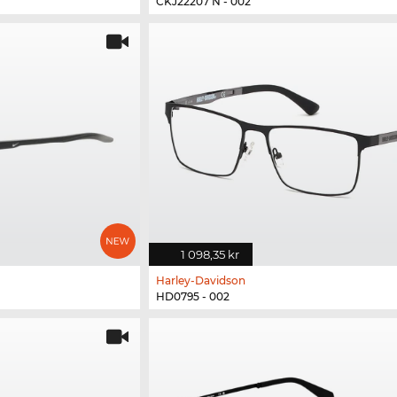
CKJ22207 N - 002
1 098,35 kr
Harley-Davidson
HD0795 - 002