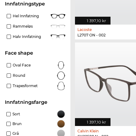
Innfatningstype
Hel Innfatning
1 397,10 kr
Rammeløs
Lacoste
L2707 ON - 002
Halv Innfatning
Face shape
Oval Face
Round
Trapesformet
Innfatningsfarge
Sort
1 397,10 kr
Brun
Calvin Klein
Grå