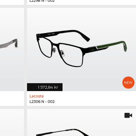
L2298 N - 002
1 572,84 kr
Lacoste
L2306 N - 002