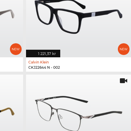
1 221,37 kr
Calvin Klein
CKJ22644 N - 002