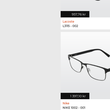
957,76 kr
Lacoste
L3115 - 002
1 397,10 kr
Nike
NIKE 1002 - 001