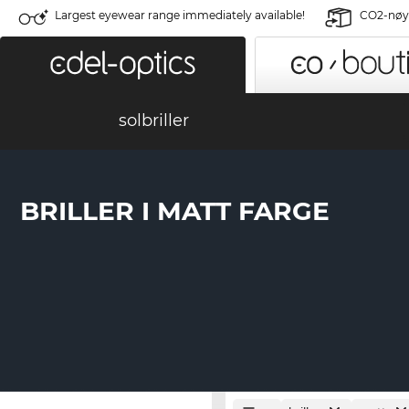
Largest eyewear range immediately available!
CO2-nøyt
solbriller
BRILLER I MATT FARGE