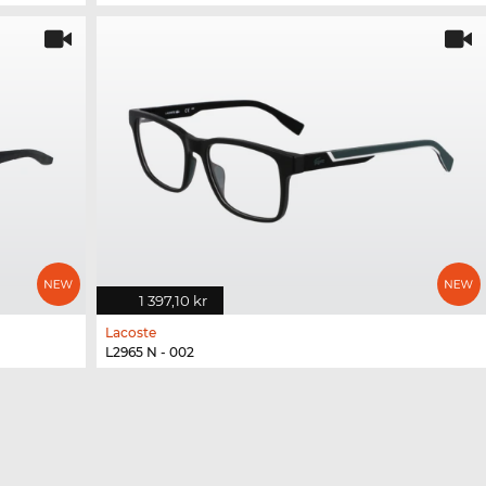
1 397,10 kr
Lacoste
L2965 N - 002