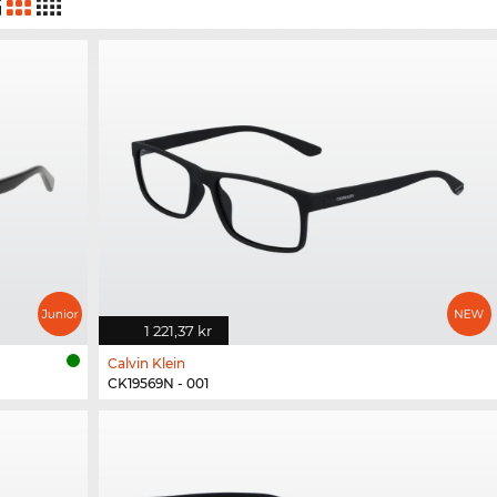
1 221,37 kr
Calvin Klein
CK19569N - 001