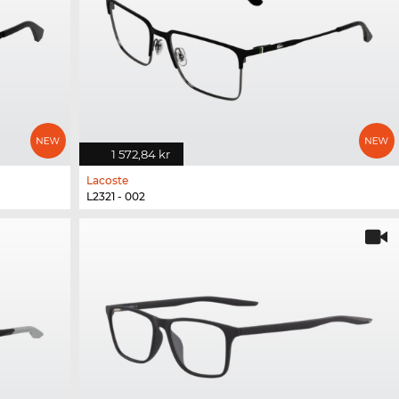
1 572,84 kr
Lacoste
L2321 - 002