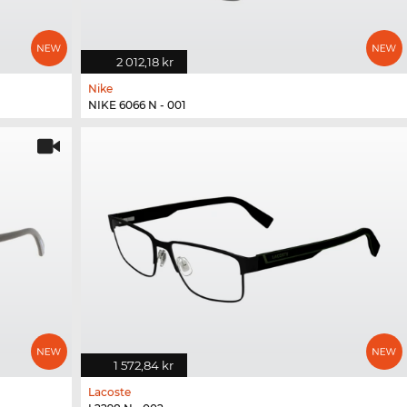
2 012,18 kr
Nike
NIKE 6066 N - 001
1 572,84 kr
Lacoste