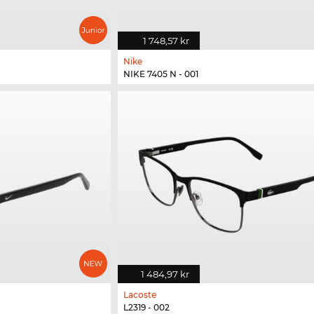
1 748,57 kr
Nike
NIKE 7405 N - 001
1 484,97 kr
Lacoste
L2319 - 002