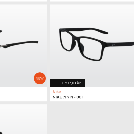
1 397,10 kr
Nike
NIKE 7117 N - 001