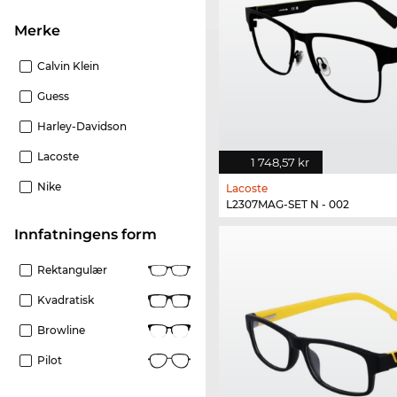
merke
Calvin Klein
Guess
Harley-Davidson
Lacoste
1 748,57 kr
Nike
Lacoste
L2307MAG-SET N - 002
Innfatningens form
Rektangulær
Kvadratisk
Browline
Pilot