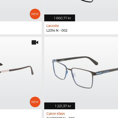
1 660,71 kr
Lacoste
L2314 N - 002
1 221,37 kr
Calvin Klein