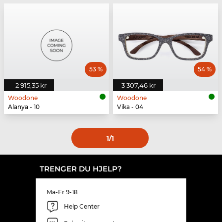
53 %
54 %
2 915,35 kr
3 307,46 kr
Woodone
Woodone
Alanya - 10
Vika - 04
1
/1
TRENGER DU HJELP?
Ma-Fr 9-18
Help Center