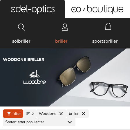
0
solbriller
briller
sportsbriller
WOODONE BRILLER
filter
Woodone
briller
2