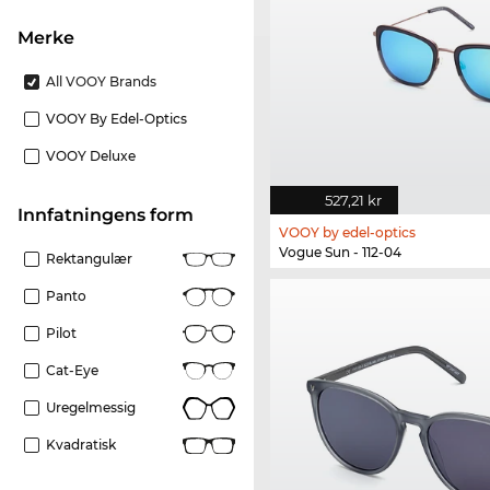
merke
All VOOY Brands
VOOY By Edel-Optics
VOOY Deluxe
527,21 kr
Innfatningens form
VOOY by edel-optics
Vogue Sun - 112-04
Rektangulær
Panto
Pilot
Cat-Eye
Uregelmessig
Kvadratisk