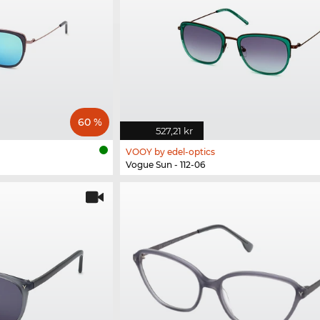
60 %
527,21 kr
VOOY by edel-optics
Vogue Sun - 112-06