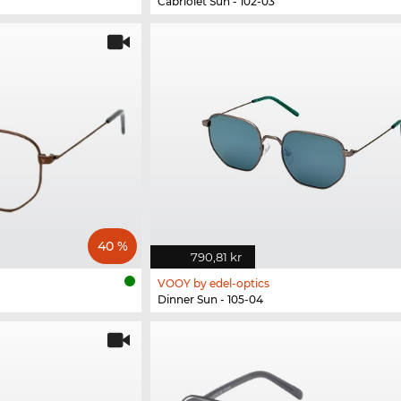
Cabriolet Sun - 102-03
40 %
790,81 kr
VOOY by edel-optics
Dinner Sun - 105-04