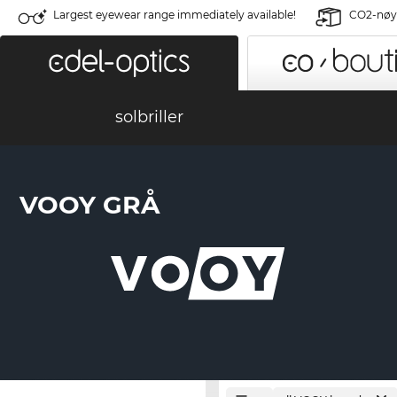
Largest eyewear range immediately available!
CO2-nøyt
solbriller
VOOY GRÅ