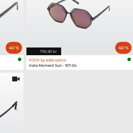
40 %
40 %
790,81 kr
VOOY by edel-optics
Insta Moment Sun - 107-04