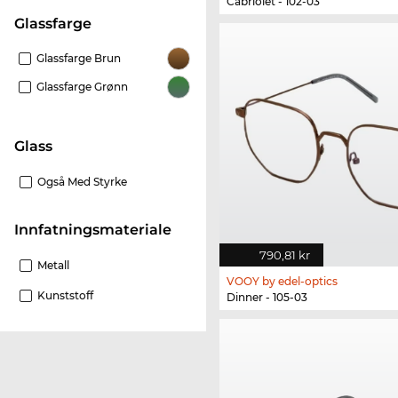
Cabriolet - 102-03
Glassfarge
Glassfarge Brun
Glassfarge Grønn
glass
Også Med Styrke
innfatningsmateriale
790,81 kr
Metall
VOOY by edel-optics
Kunststoff
Dinner - 105-03