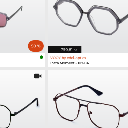
50 %
790,81 kr
VOOY by edel-optics
Insta Moment - 107-04