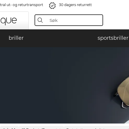
ral ut- og returtransport
30 dagers returrett
briller
sportsbriller