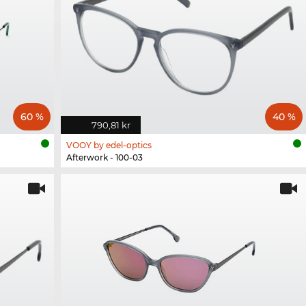
60 %
40 %
790,81 kr
VOOY by edel-optics
Afterwork - 100-03