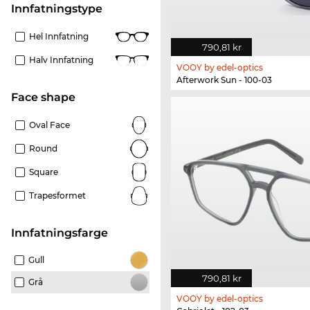
Innfatningstype
Hel Innfatning
790,81 kr
Halv Innfatning
VOOY by edel-optics
Afterwork Sun - 100-03
Face shape
Oval Face
Round
Square
Trapesformet
Innfatningsfarge
Gull
790,81 kr
Grå
VOOY by edel-optics