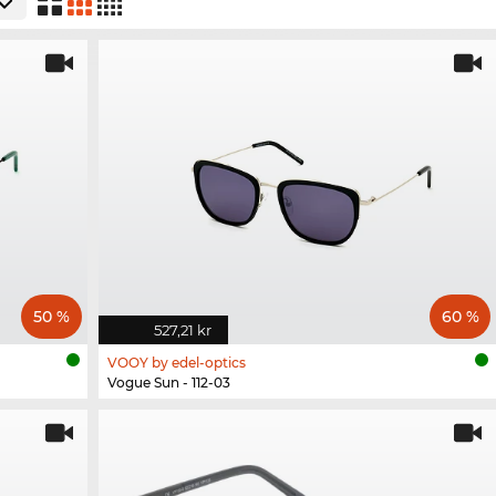
50 %
60 %
527,21 kr
VOOY by edel-optics
Vogue Sun - 112-03