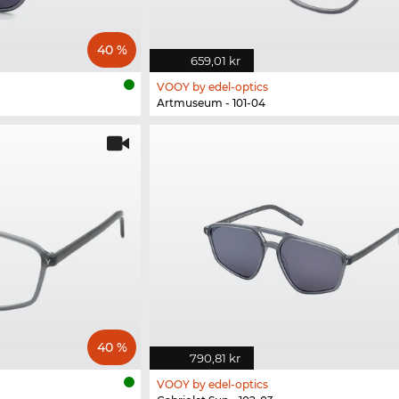
40 %
659,01 kr
VOOY by edel-optics
Artmuseum - 101-04
40 %
790,81 kr
VOOY by edel-optics