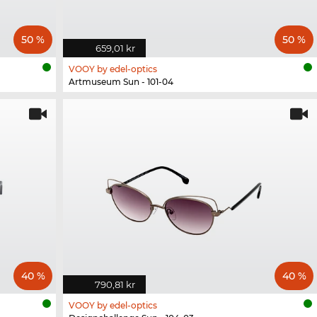
50 %
50 %
659,01 kr
VOOY by edel-optics
Artmuseum Sun - 101-04
40 %
40 %
790,81 kr
VOOY by edel-optics