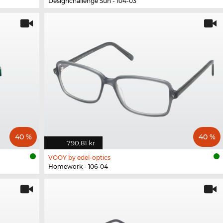
Designchallenge Sun - 104-03
40 %
40 %
790,81 kr
VOOY by edel-optics
Homework - 106-04