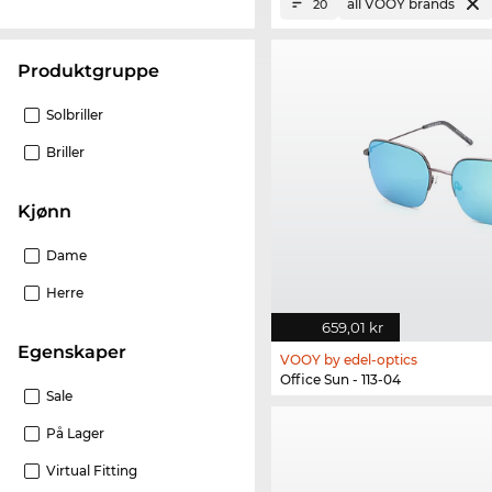
all VOOY brands
20
Produktgruppe
Solbriller
Briller
Kjønn
Dame
Herre
659,01 kr
Egenskaper
VOOY by edel-optics
Office Sun - 113-04
Sale
På Lager
Virtual Fitting