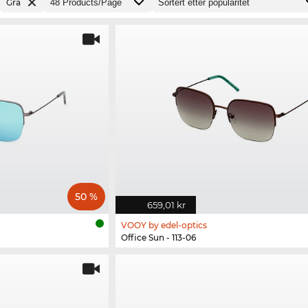
Grå
50 %
659,01 kr
VOOY by edel-optics
Office Sun - 113-06