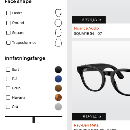
Face shape
Heart
6 776,18 kr
Round
Nuance Audio
Square
SQUARE 54 - 07
Trapesformet
Innfatningsfarge
Sort
Blå
Brun
Havana
Grå
5 159,14 kr
Ray-Ban Meta