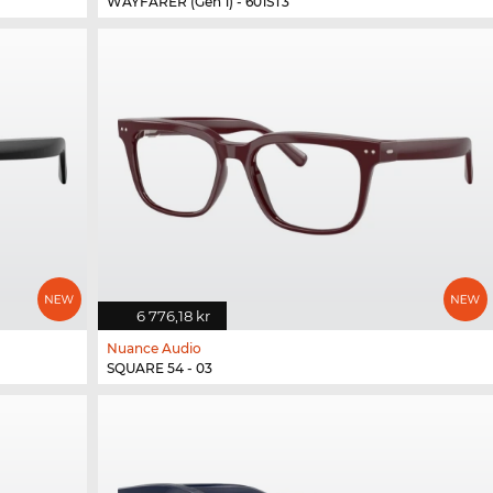
WAYFARER (Gen 1) - 601ST3
6 776,18 kr
Nuance Audio
SQUARE 54 - 03