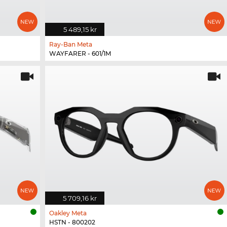
5 489,15 kr
Ray-Ban Meta
WAYFARER - 601/1M
5 709,16 kr
Oakley Meta
HSTN - 800202