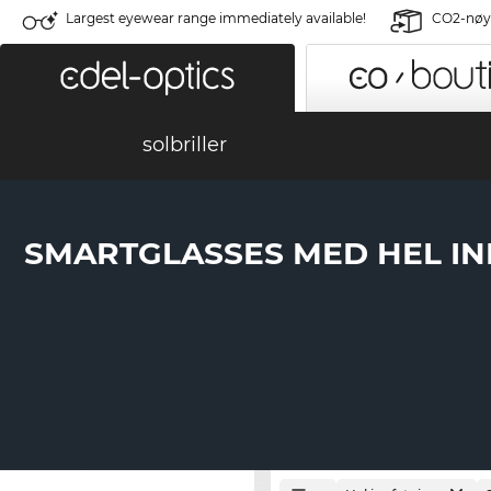
Largest eyewear range immediately available!
CO2-nøyt
solbriller
SMARTGLASSES MED HEL I