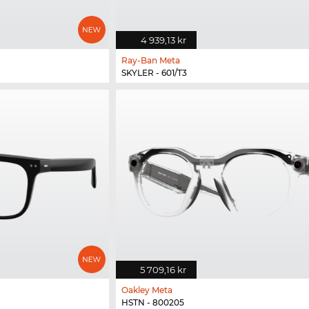
4 939,13 kr
Ray-Ban Meta
SKYLER - 601/T3
5 709,16 kr
Oakley Meta
HSTN - 800205