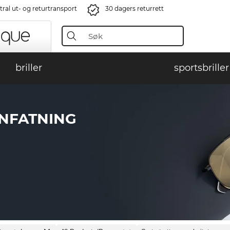
ral ut- og returtransport
30 dagers returrett
briller
sportsbriller
NNFATNING