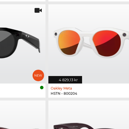
4 829,13 kr
Oakley Meta
HSTN - 800204