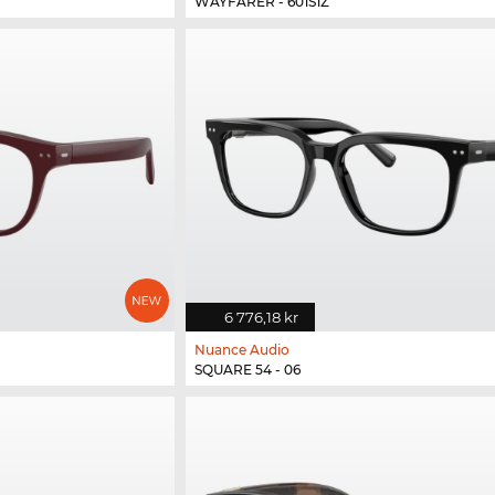
WAYFARER - 601S1Z
6 776,18 kr
Nuance Audio
SQUARE 54 - 06