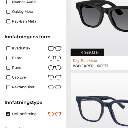
Nuance Audio
Oakley Meta
Ray-Ban Meta
Innfatningens form
Kvadratisk
4 939,13 kr
Panto
Ray-Ban Meta
WAYFARER - 601ST3
Rund
Cat-Eye
Rektangulær
Innfatningstype
Hel Innfatning