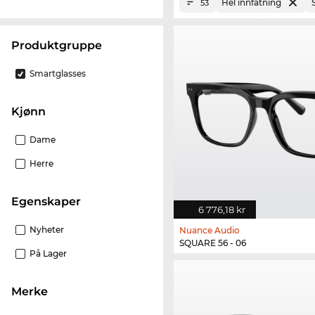
Hel innfatning
53
Produktgruppe
Smartglasses
Kjønn
Dame
Herre
Egenskaper
6 776,18 kr
Nyheter
Nuance Audio
SQUARE 56 - 06
På Lager
merke