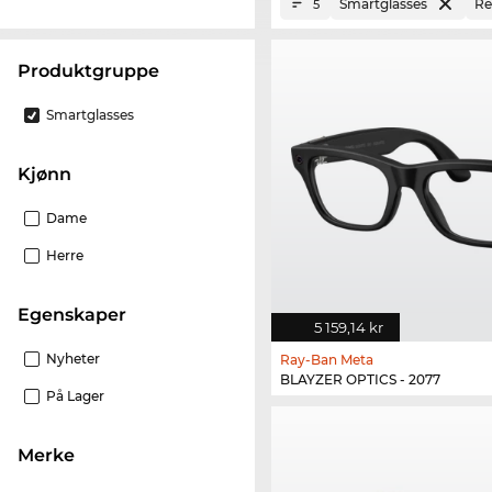
Smartglasses
Re
5
Produktgruppe
Smartglasses
Kjønn
Dame
Herre
Egenskaper
5 159,14 kr
Nyheter
Ray-Ban Meta
BLAYZER OPTICS - 2077
På Lager
merke