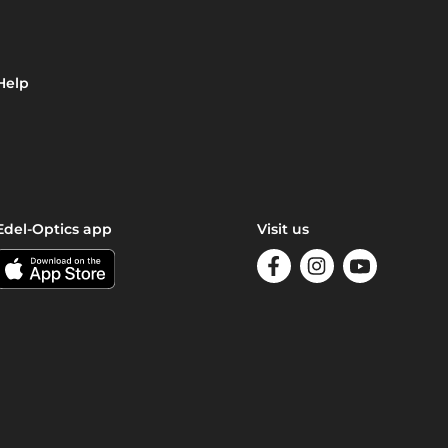
Help
Edel-Optics app
Visit us