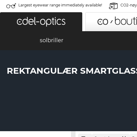
Largest eyewear range immediately available!
CO2-nøyt
solbriller
REKTANGULÆR SMARTGLAS