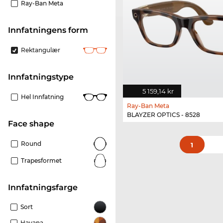
Ray-Ban Meta
Innfatningens form
Rektangulær
Innfatningstype
5 159,14 kr
Hel Innfatning
Ray-Ban Meta
BLAYZER OPTICS - 8528
Face shape
Round
1
Trapesformet
Innfatningsfarge
Sort
Havana