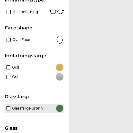
Hel Innfatning
Face shape
Oval Face
Innfatningsfarge
Gull
Grå
Glassfarge
Glassfarge Grønn
glass