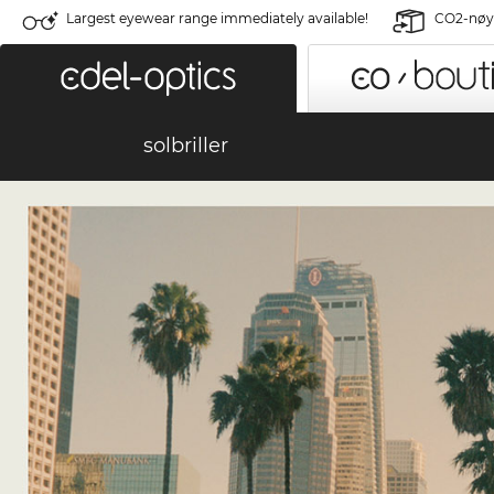
Largest eyewear range immediately available!
CO2-nøyt
solbriller