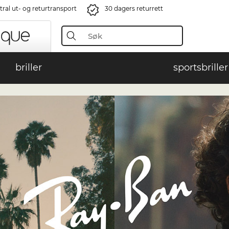
ral ut- og returtransport
30 dagers returrett
briller
sportsbriller