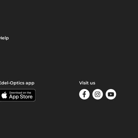
Help
Edel-Optics app
Visit us