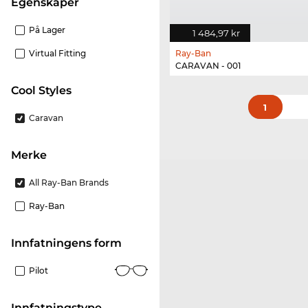
Egenskaper
På Lager
1 484,97 kr
Virtual Fitting
Ray-Ban
CARAVAN - 001
Cool Styles
1
Caravan
merke
All Ray-Ban Brands
Ray-Ban
Innfatningens form
Pilot
Innfatningstype