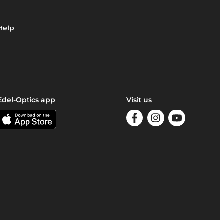
Help
Edel-Optics app
Visit us