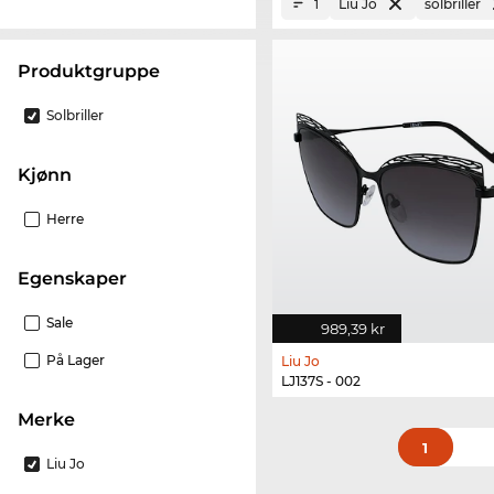
Liu Jo
solbriller
1
Produktgruppe
Solbriller
Kjønn
Herre
Egenskaper
Sale
989,39 kr
På Lager
Liu Jo
LJ137S - 002
merke
1
Liu Jo