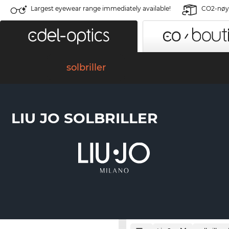
Largest eyewear range immediately available!
CO2-nøyt
solbriller
LIU JO SOLBRILLER