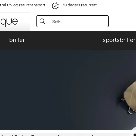
ral ut- og returtransport
30 dagers returrett
briller
sportsbriller