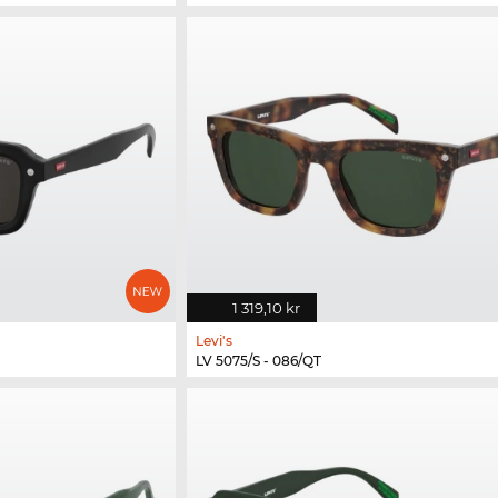
1 319,10 kr
Levi's
LV 5075/S - 086/QT