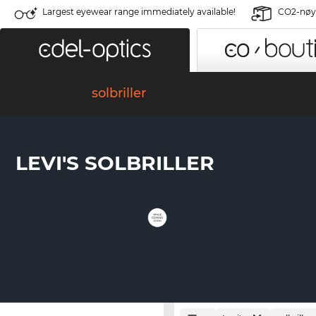
Largest eyewear range immediately available!
CO2-nøyt
solbriller
LEVI'S SOLBRILLER