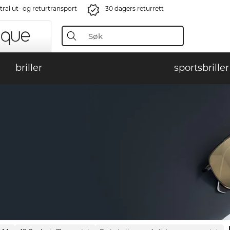
ral ut- og returtransport
30 dagers returrett
briller
sportsbriller