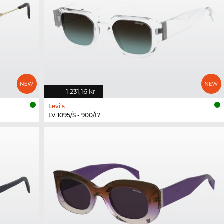
1 231,16 kr
Levi's
LV 1095/S - 900/I7