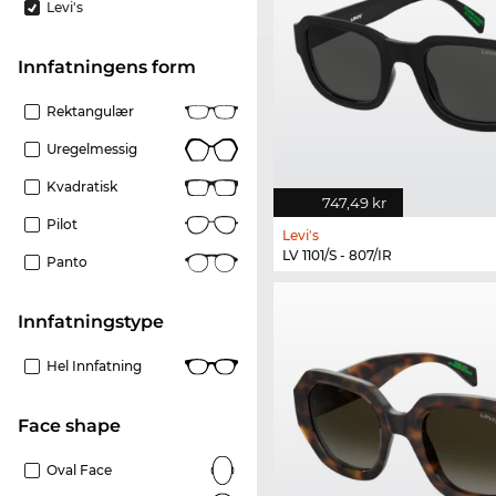
Levi's
Innfatningens form
Rektangulær
Uregelmessig
Kvadratisk
747,49 kr
Pilot
Levi's
LV 1101/S - 807/IR
Panto
Innfatningstype
Hel Innfatning
Face shape
Oval Face