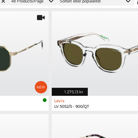
1 275,13 kr
Levi's
LV 5052/S - 900/QT