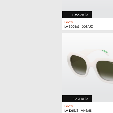
1 055,28 kr
Levi's
LV 5079/S - 003/UZ
1 231,16 kr
Levi's
LV 1066/S - VK6/9K