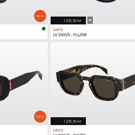
1 231,16 kr
P
Levi's
LV 5100/S - FLL/M9
1 231,16 kr
Levi's