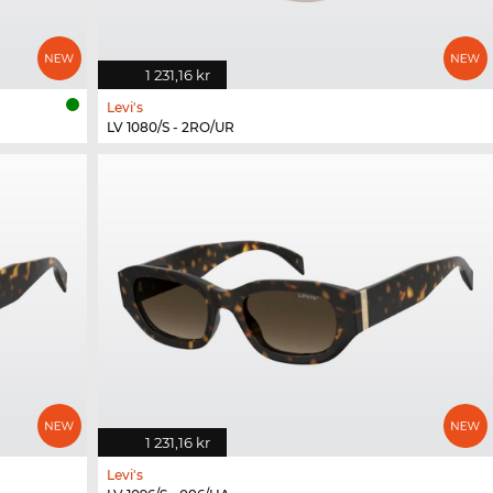
1 231,16 kr
Levi's
LV 1080/S - 2RO/UR
1 231,16 kr
Levi's