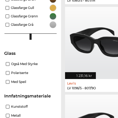
LV 1080/S - 807/IR
Glassfarge Gull
Glassfarge Grønn
Glassfarge Grå
glass
Også Med Styrke
Polariserte
1 231,16 kr
Med Speil
Levi's
LV 1096/S - 807/9O
innfatningsmateriale
Kunststoff
Metall