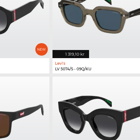
1 319,10 kr
Levi's
LV 5074/S - 09Q/KU