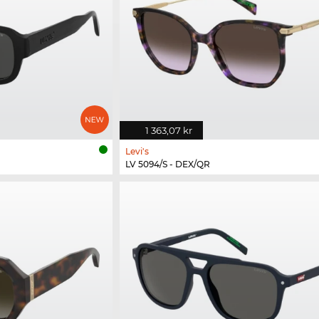
1 363,07 kr
Levi's
LV 5094/S - DEX/QR