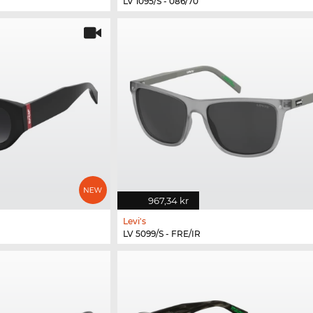
LV 1095/S - 086/70
967,34 kr
Levi's
LV 5099/S - FRE/IR