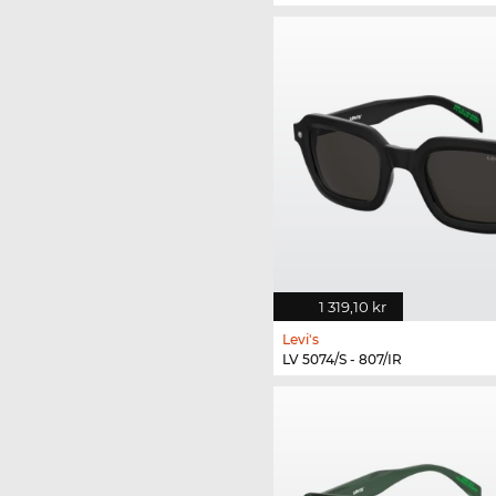
1 319,10 kr
Levi's
LV 5074/S - 807/IR