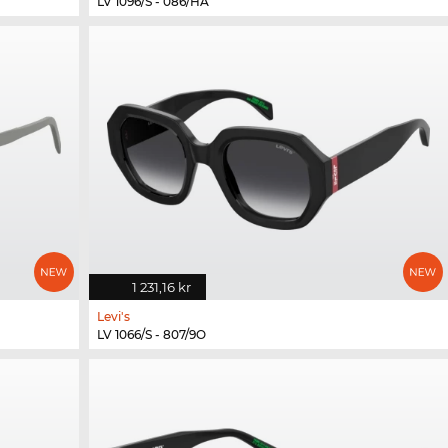
LV 1096/S - 086/HA
1 231,16 kr
Levi's
LV 1066/S - 807/9O