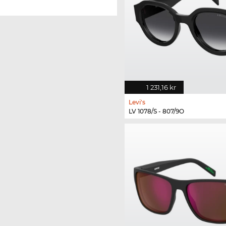
1 231,16 kr
Levi's
LV 1078/S - 807/9O