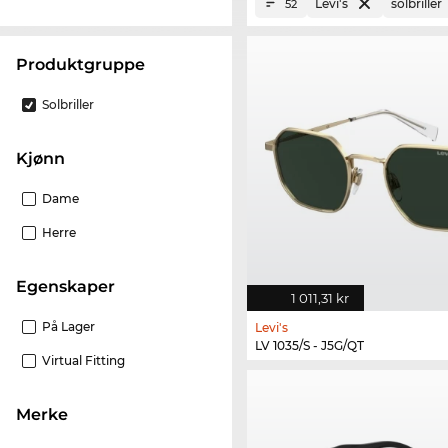
Levi's
solbriller
52
Produktgruppe
Solbriller
Kjønn
Dame
Herre
Egenskaper
1 011,31 kr
På Lager
Levi's
LV 1035/S - J5G/QT
Virtual Fitting
merke