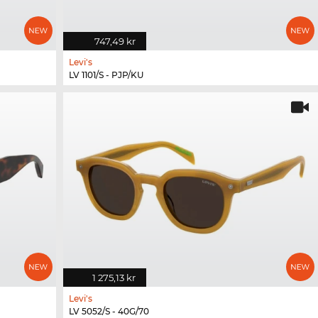
747,49 kr
Levi's
LV 1101/S - PJP/KU
1 275,13 kr
Levi's
LV 5052/S - 40G/70