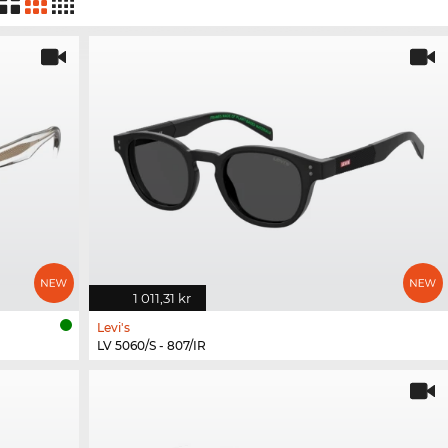
1 011,31 kr
Levi's
LV 5060/S - 807/IR