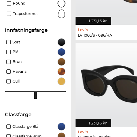
Round
Trapesformet
1 231,16 kr
Innfatningsfarge
Levi's
LV 1066/S - 086/HA
Sort
Blå
Brun
Havana
Gull
Glassfarge
1 231,16 kr
Glassfarge Blå
Levi's
Glassfarge Brun