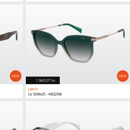
1 363,07 kr
Levi's
LV 5094/S - M5Z/08