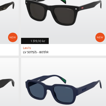
1 319,10 kr
Levi's
LV 5075/S - 807/IR