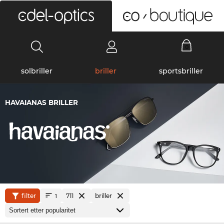
0
solbriller
briller
sportsbriller
HAVAIANAS BRILLER
filter
711
briller
1