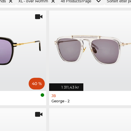
ands
XL - over 140mm
40 %
1 311,43 kr
JB
George - 2