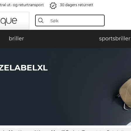
ral ut- og returtransport
30 dagers returrett
briller
sportsbriller
ZELABELXL