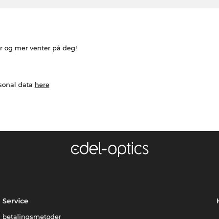
er og mer venter på deg!
rsonal data
here
Service
betalingsmetoder