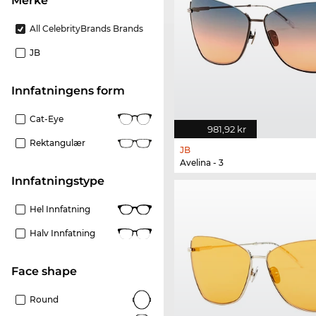
merke
All CelebrityBrands Brands
JB
Innfatningens form
Cat-Eye
981,92 kr
Rektangulær
JB
Avelina - 3
Innfatningstype
Hel Innfatning
Halv Innfatning
Face shape
Round