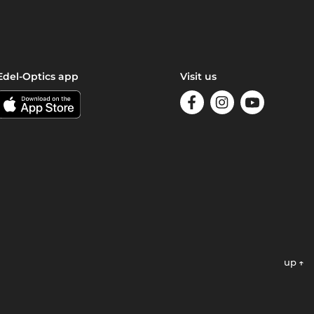
Edel-Optics app
Visit us
up