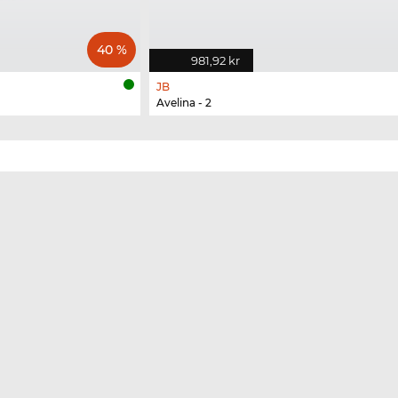
40 %
981,92 kr
JB
Avelina - 2