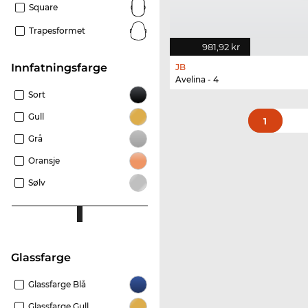
Square
Trapesformet
981,92 kr
Innfatningsfarge
JB
Avelina - 4
Sort
Gull
1
Grå
Oransje
Sølv
Glassfarge
Glassfarge Blå
Glassfarge Gull