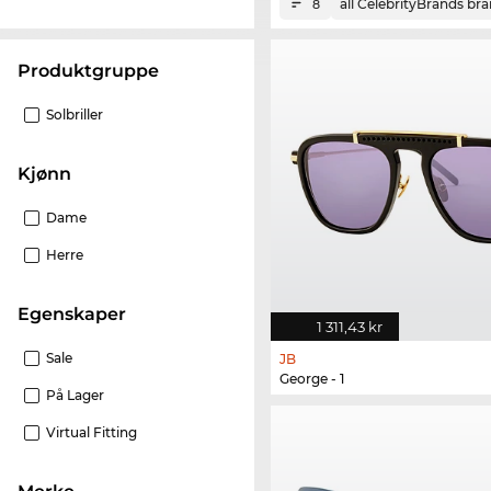
all CelebrityBrands br
8
Produktgruppe
Solbriller
Kjønn
Dame
Herre
Egenskaper
1 311,43 kr
Sale
JB
George - 1
På Lager
Virtual Fitting