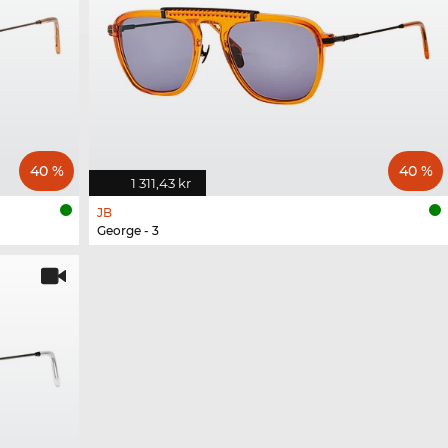
40 %
40 %
1 311,43 kr
JB
George - 3