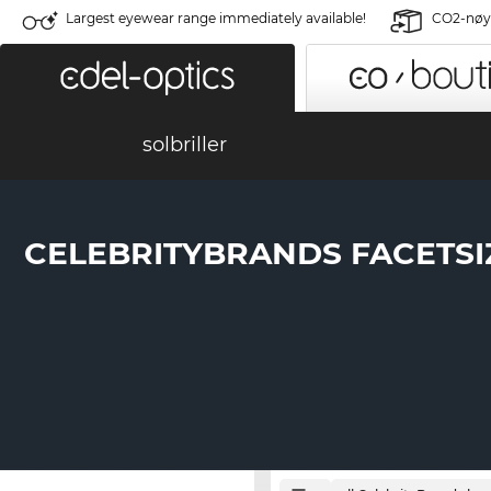
Largest eyewear range immediately available!
CO2-nøyt
solbriller
CELEBRITYBRANDS FACETSI