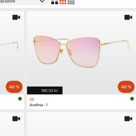
40 %
40 %
981,92 kr
JB
Avelina - 1