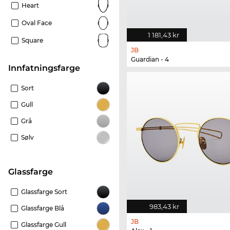
Heart
Oval Face
1 181,43 kr
Square
JB
Guardian - 4
Innfatningsfarge
Sort
Gull
Grå
Sølv
Glassfarge
Glassfarge Sort
983,43 kr
Glassfarge Blå
JB
Glassfarge Gull