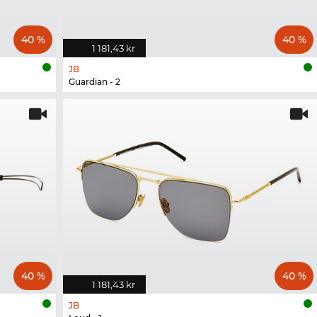
40 %
40 %
1 181,43 kr
JB
Guardian - 2
40 %
40 %
1 181,43 kr
JB