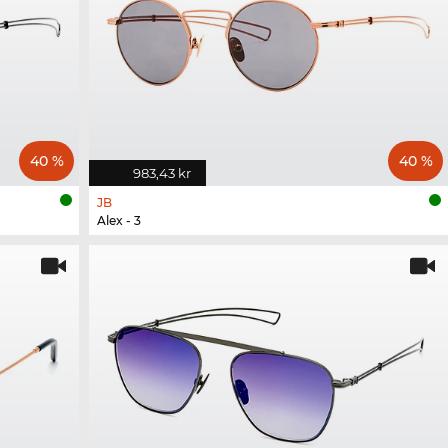
40 %
40 %
983,43 kr
JB
Alex - 3