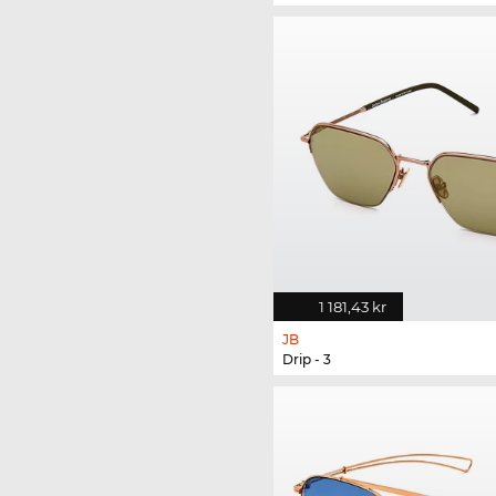
1 181,43 kr
JB
Drip - 3