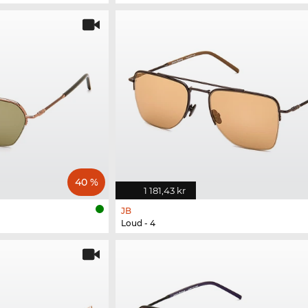
40 %
1 181,43 kr
JB
Loud - 4