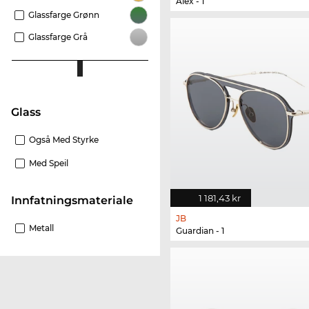
Alex - 1
Glassfarge Grønn
Glassfarge Grå
glass
Også Med Styrke
Med Speil
1 181,43 kr
innfatningsmateriale
JB
Metall
Guardian - 1