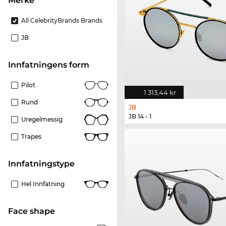
merke
All CelebrityBrands Brands
JB
Innfatningens form
Pilot
1 313,44 kr
Rund
JB
JB 14 - 1
Uregelmessig
Trapes
Innfatningstype
Hel Innfatning
Face shape