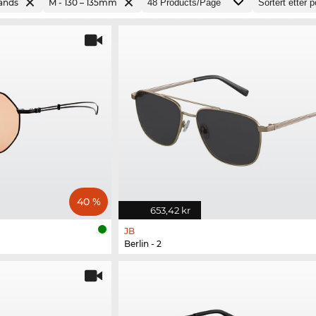
rands
M - 130 – 135mm
40 %
653,42 kr
JB
Berlin - 2