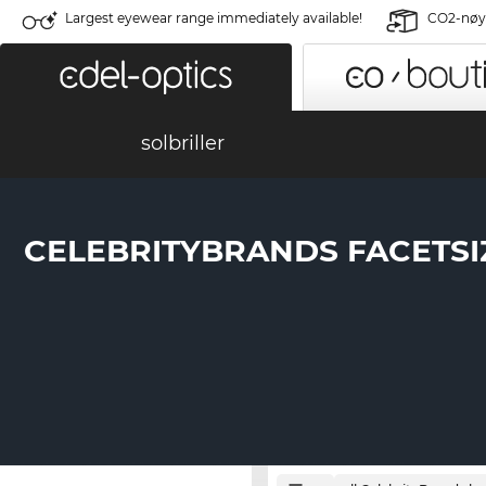
Largest eyewear range immediately available!
CO2-nøyt
solbriller
CELEBRITYBRANDS FACETS