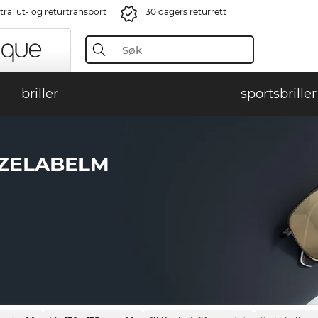
ral ut- og returtransport
30 dagers returrett
briller
sportsbriller
IZELABELM