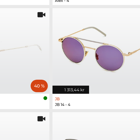
Alex - 4
40 %
1 313,44 kr
JB
JB 14 - 4