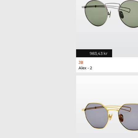
983,43 kr
JB
Alex - 2