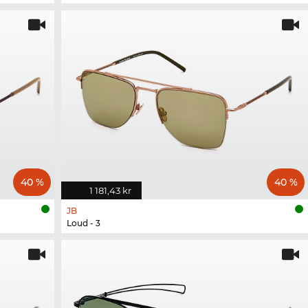
40 %
40 %
1 181,43 kr
JB
Loud - 3