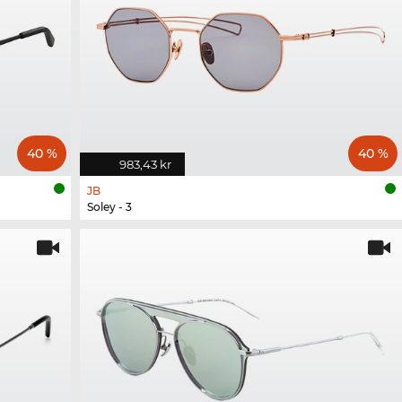
40 %
40 %
983,43 kr
JB
Soley - 3