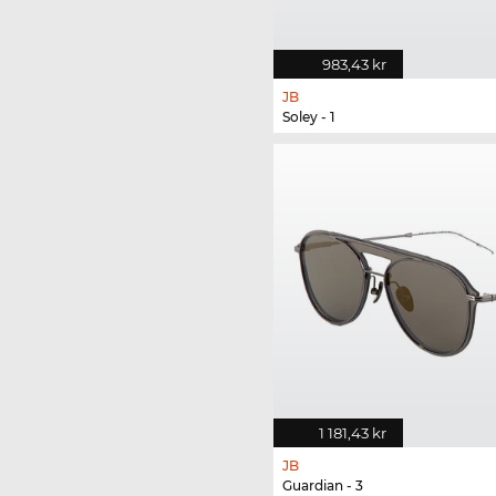
983,43 kr
JB
Soley - 1
1 181,43 kr
JB
Guardian - 3