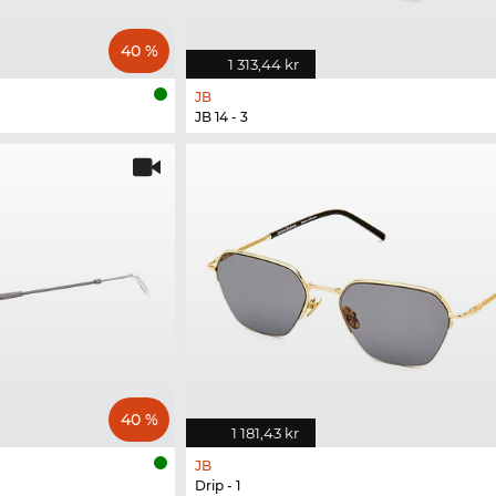
40 %
1 313,44 kr
JB
JB 14 - 3
40 %
1 181,43 kr
JB
Drip - 1