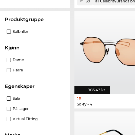
all CelebrityBrands b
30
Produktgruppe
Solbriller
Kjønn
Dame
Herre
Egenskaper
983,43 kr
Sale
JB
Soley - 4
På Lager
Virtual Fitting