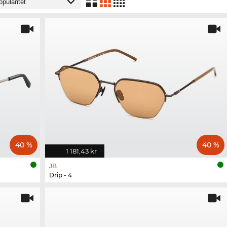
40 %
40 %
1 181,43 kr
JB
Drip - 4