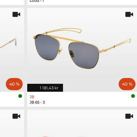
Loud - 1
40 %
40 %
1 181,43 kr
JB
JB 65 - 3