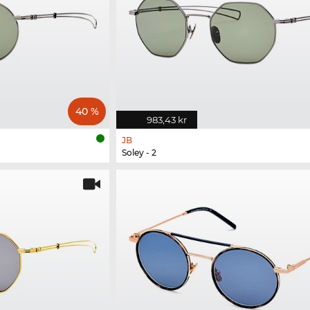
40 %
983,43 kr
JB
Soley - 2