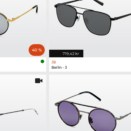
40 %
719,42 kr
JB
Berlin - 3