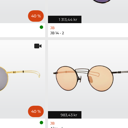
40 %
1 313,44 kr
JB
JB 14 - 2
40 %
983,43 kr
JB