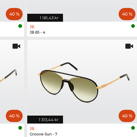
40 %
40 %
1 181,43 kr
JB
JB 65 - 4
40 %
40 %
1 313,44 kr
JB
Groove-Sun - 7